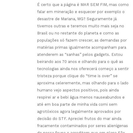
É certo que a página é MAR SEM FIM, mas como
falar em mineração e esquecer por exemplo o
desastre de Mariana, MG? Seguramente já
tivemos outras e teremos muito mais seja no
Brasil ou no restante do planeta e como as
populações só fazem crescer, as demandas por
matérias primas igualmente acompanham para
atenderem as “sanhas” pelos gadgets. Estou
beirando aos 70 anos e olhando para o quê as
tecnologias ainda nos oferecerá começo a sentir
tristeza porque clique do “time is over” se
aproxima celeremente, mas olhando para o lado
humano vejo aspectos positivos, pois ainda
respirei ar e bebi água menos nauseabundos e
até em boa parte de minha vida comi sem
agrotóxicos agora legalmente aprovados por
decisão do STF. Apreciei frutos do mar ainda
fracamente contaminados por seres alienígenas
de nossa fauna e acreditem que em plana São