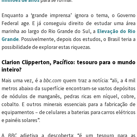
milhões de anos
para se formar.
Enquanto a ‘grande imprensa’ ignora o tema, o Governo
Federal age. E já conseguiu direito de estudar uma área
marinha ao largo do Rio Grande do Sul, a
Elevação do Rio
Grande
. Possivelmente, depois dos estudos, o Brasil teria a
possibilidade de explorar estas riquezas.
Clarion Clipperton, Pacífico: tesouro para o mundo
inteiro?
Mais uma vez, é a
bbc.com
quem traz a notícia: “ali, a 4 mil
metros abaixo da superfície encontram-se vastos depósitos
de nódulos de manganês, pedras ricas em níquel, cobre,
cobalto. E outros minerais essenciais para a fabricação de
equipamentos – de celulares a baterias para carros elétricos
e painéis solares”.
A
BBC
adjetiva a descoberta: “é um tesouro para as