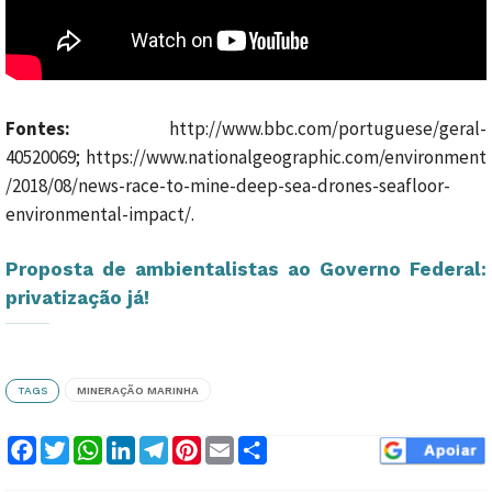
Fontes:
http://www.bbc.com/portuguese/geral-
40520069; https://www.nationalgeographic.com/environment
/2018/08/news-race-to-mine-deep-sea-drones-seafloor-
environmental-impact/.
Proposta de ambientalistas ao Governo Federal:
privatização já!
TAGS
MINERAÇÃO MARINHA
Facebook
Twitter
WhatsApp
LinkedIn
Telegram
Pinterest
Email
Compartilhar