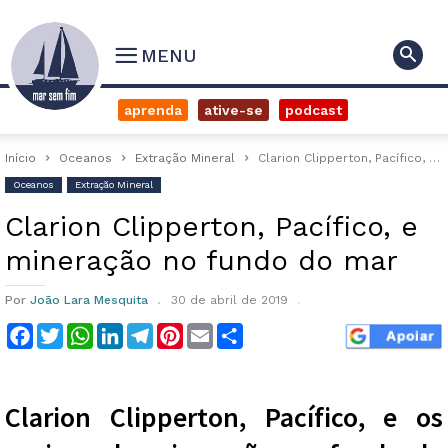
MENU
aprenda
ative-se
podcast
Início
Oceanos
Extração Mineral
Clarion Clipperton, Pacífico, e mineração no fundo do mar
Oceanos
Extração Mineral
Clarion Clipperton, Pacífico, e
mineração no fundo do mar
Por
João Lara Mesquita
30 de abril de 2019
Facebook
Twitter
WhatsApp
LinkedIn
Telegram
Pinterest
Email
Compartilhar
Clarion Clipperton, Pacífico, e os