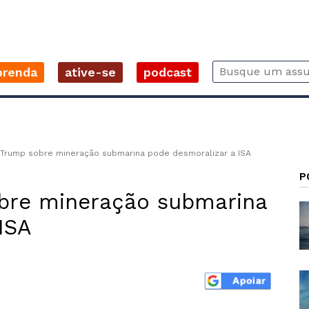
prenda
ative-se
podcast
Trump sobre mineração submarina pode desmoralizar a ISA
P
bre mineração submarina
ISA
r