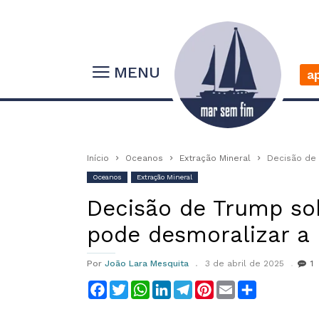
MENU
a
Início
Oceanos
Extração Mineral
Decisão de 
Oceanos
Extração Mineral
Decisão de Trump so
pode desmoralizar a 
Por
João Lara Mesquita
3 de abril de 2025
1
Facebook
Twitter
WhatsApp
LinkedIn
Telegram
Pinterest
Email
Compartilha