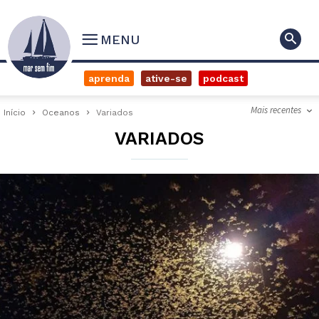
MENU
aprenda
ative-se
podcast
Mais recentes
Início
Oceanos
Variados
VARIADOS