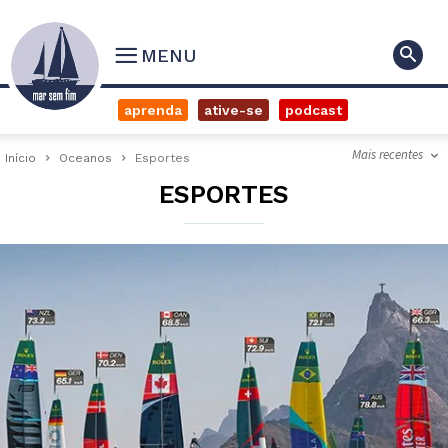
MENU
aprenda
ative-se
podcast
Mais recentes
Início
Oceanos
Esportes
ESPORTES