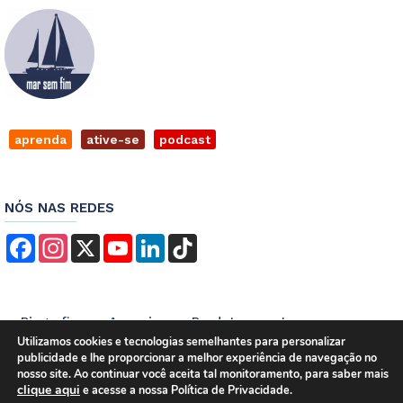
aprenda
ative-se
podcast
NÓS NAS REDES
Facebook
Instagram
X
YouTube
LinkedIn
TikTok
Biografia
Anuncie
Produtos
Imprensa
Utilizamos cookies e tecnologias semelhantes para personalizar
Contato
Empregos
Termos de Serviços
publicidade e lhe proporcionar a melhor experiência de navegação no
Política de Privacidade
nosso site. Ao continuar você aceita tal monitoramento, para saber mais
clique aqui
e acesse a nossa Política de Privacidade.