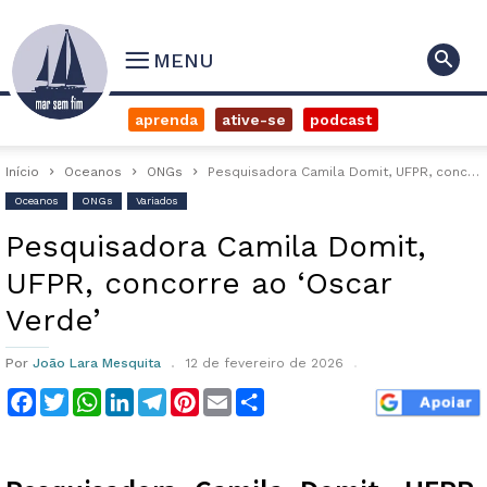
MENU
aprenda
ative-se
podcast
Início
Oceanos
ONGs
Pesquisadora Camila Domit, UFPR, concorre ao ‘Oscar Verde’
Oceanos
ONGs
Variados
Pesquisadora Camila Domit,
UFPR, concorre ao ‘Oscar
Verde’
Por
João Lara Mesquita
12 de fevereiro de 2026
Facebook
Twitter
WhatsApp
LinkedIn
Telegram
Pinterest
Email
Compartilhar