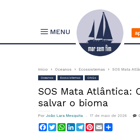
MENU
a
Início
Oceanos
Ecossistemas
SOS Mata Atlân
Oceanos
Ecossistemas
ONGs
SOS Mata Atlântica: 
salvar o bioma
Por
João Lara Mesquita
17 de maio de 2026
Facebook
Twitter
WhatsApp
LinkedIn
Telegram
Pinterest
Email
Compartilha