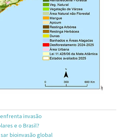
enfrenta invasão
lares e o Brasil?
ar bioinvasão global