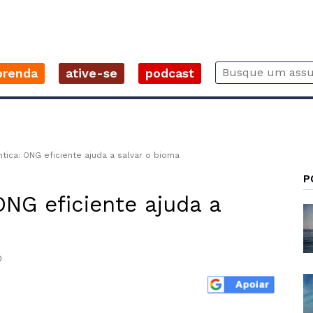
prenda
ative-se
podcast
tica: ONG eficiente ajuda a salvar o bioma
P
ONG eficiente ajuda a
0
r