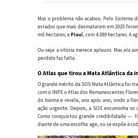
Mas o problema não acabou. Pelo Sistema de
estados que mais desmataram em 2025 fora
mil hectares; e
Piauí
, com 4.389 hectares. A 
Ou seja: a vitória merece aplauso. Mas ela ai
perdido faz falta.
O Atlas que tirou a Mata Atlântica da i
O grande mérito da SOS Mata Atlântica foi t
com o INPE o Atlas dos Remanescentes Florest
do bioma e revela, ano após ano, onde a flo
ação urgente. Depois, a SOS encaminha os 
Como conquistou grande credibilidade — fig
diante de uma escolha: age, ou se expõe à co