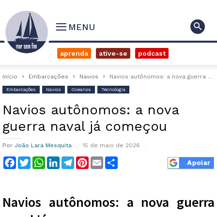
MENU
aprenda
ative-se
podcast
Início
Embarcações
Navios
Navios autônomos: a nova guerra naval já começou
Embarcações
Navios
Oceanos
Tecnologia
Navios autônomos: a nova
guerra naval já começou
Por
João Lara Mesquita
15 de maio de 2026
Facebook
Twitter
WhatsApp
LinkedIn
Telegram
Pinterest
Email
Compartilhar
Navios autônomos: a nova guerra