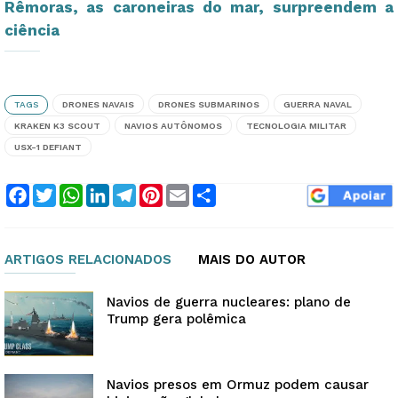
Rêmoras, as caroneiras do mar, surpreendem a
ciência
TAGS
DRONES NAVAIS
DRONES SUBMARINOS
GUERRA NAVAL
KRAKEN K3 SCOUT
NAVIOS AUTÔNOMOS
TECNOLOGIA MILITAR
USX-1 DEFIANT
Facebook
Twitter
WhatsApp
LinkedIn
Telegram
Pinterest
Email
Compartilhar
ARTIGOS RELACIONADOS
MAIS DO AUTOR
Navios de guerra nucleares: plano de
Trump gera polêmica
Navios presos em Ormuz podem causar