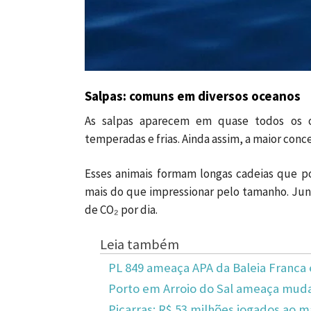
Salpas: comuns em diversos oceanos
As salpas aparecem em quase todos os oc
temperadas e frias. Ainda assim, a maior conc
Esses animais formam longas cadeias que 
mais do que impressionar pelo tamanho. Junt
de CO₂ por dia.
Leia também
PL 849 ameaça APA da Baleia Franca 
Porto em Arroio do Sal ameaça mudar
Piçarras: R$ 53 milhões jogados ao m