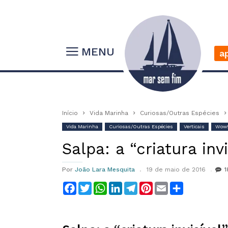
MENU
a
Início
Vida Marinha
Curiosas/Outras Espécies
Vida Marinha
Curiosas/Outras Espécies
Verticais
Wow
Salpa: a “criatura in
Por
João Lara Mesquita
19 de maio de 2016
1
Facebook
Twitter
WhatsApp
LinkedIn
Telegram
Pinterest
Email
Compartilha