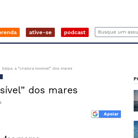
prenda
ative-se
podcast
Salpa: a “criatura invisível” dos mares
!
P
visível” dos mares
8
r