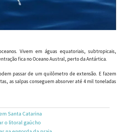
eanos. Vivem em águas equatoriais, subtropicais,
entração fica no Oceano Austral, perto da Antártica.
podem passar de um quilômetro de extensão. E fazem
as, as salpas conseguem absorver até 4 mil toneladas
em Santa Catarina
 o litoral gaúcho
ar na engorda da praia