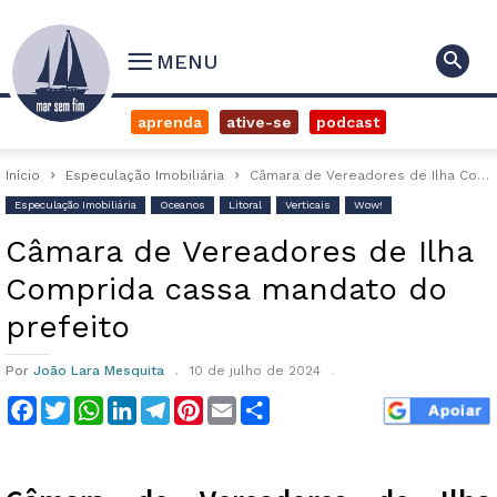
MENU
aprenda
ative-se
podcast
Início
Especulação Imobiliária
Câmara de Vereadores de Ilha Comprida cassa mandato do prefeito
Especulação Imobiliária
Oceanos
Litoral
Verticais
Wow!
Câmara de Vereadores de Ilha
Comprida cassa mandato do
prefeito
Por
João Lara Mesquita
10 de julho de 2024
Facebook
Twitter
WhatsApp
LinkedIn
Telegram
Pinterest
Email
Compartilhar