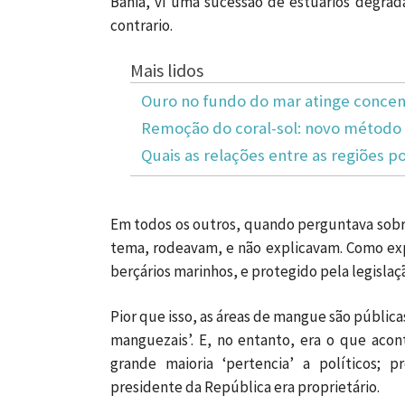
Bahia, vi uma sucessão de estuários degrada
contrario.
Mais lidos
Ouro no fundo do mar atinge concen
Remoção do coral-sol: novo método 
Quais as relações entre as regiões po
Em todos os outros, quando perguntava sobre
tema, rodeavam, e não explicavam. Como exp
berçários marinhos, e protegido pela legisla
Pior que isso, as áreas de mangue são públic
manguezais’. E, no entanto, era o que acon
grande maioria ‘pertencia’ a políticos; 
presidente da República era proprietário.