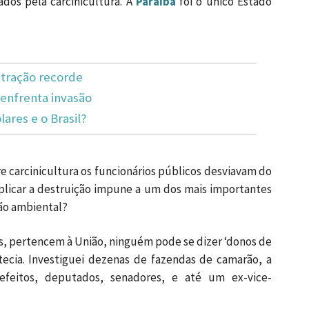
dos pela carcinicultura. A
Paraíba
foi o único Estado
tração recorde
enfrenta invasão
lares e o Brasil?
 carcinicultura os funcionários públicos desviavam do
licar a destruição impune a um dos mais importantes
ção ambiental?
as, pertencem à União, ninguém pode se dizer ‘donos de
tecia. Investiguei dezenas de fazendas de camarão, a
prefeitos, deputados, senadores, e até um ex-vice-