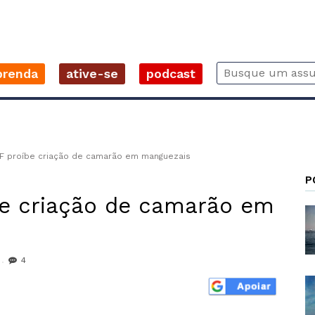
prenda
ative-se
podcast
F proíbe criação de camarão em manguezais
P
be criação de camarão em
4
r