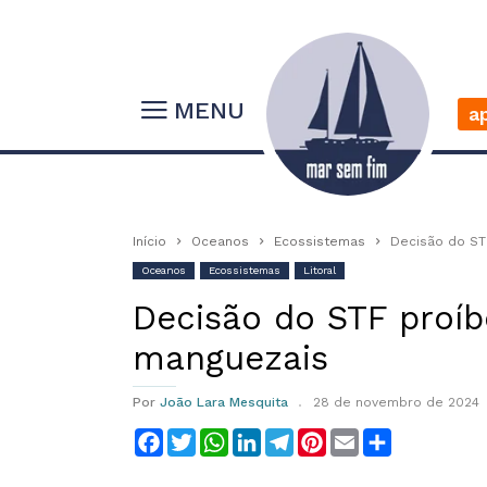
MENU
a
Início
Oceanos
Ecossistemas
Decisão do ST
Oceanos
Ecossistemas
Litoral
Decisão do STF proí
manguezais
Por
João Lara Mesquita
28 de novembro de 2024
Facebook
Twitter
WhatsApp
LinkedIn
Telegram
Pinterest
Email
Compartilha