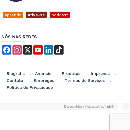
aprenda
ative-se
podcast
NÓS NAS REDES
Facebook
Instagram
X
YouTube
LinkedIn
TikTok
Biografia
Anuncie
Produtos
Imprensa
Contato
Empregos
Termos de Serviços
Política de Privacidade
Desenvolvido e Hospedado por
InkID