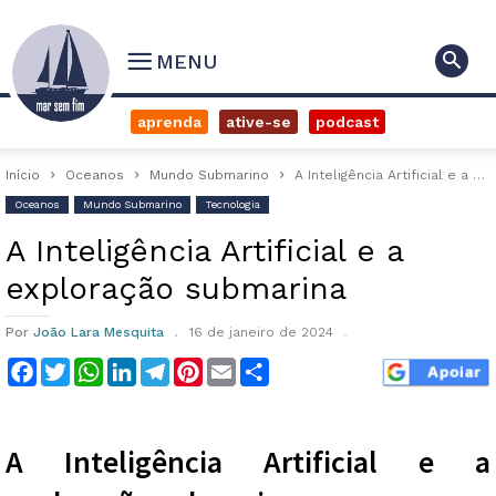
MENU
aprenda
ative-se
podcast
Início
Oceanos
Mundo Submarino
A Inteligência Artificial e a exploração submarina
Oceanos
Mundo Submarino
Tecnologia
A Inteligência Artificial e a
exploração submarina
Por
João Lara Mesquita
16 de janeiro de 2024
Facebook
Twitter
WhatsApp
LinkedIn
Telegram
Pinterest
Email
Compartilhar
A Inteligência Artificial e a