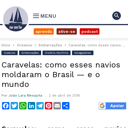
MENU
aprenda
ative-se
podcast
Início
Oceanos
Embarcações
Caravelas: como esses navios moldaram o Brasil — e o mundo
Oceanos
Embarcações
História Marítima
Navegadores
Caravelas: como esses navios
moldaram o Brasil — e o
mundo
Por
João Lara Mesquita
2 de abril de 2018
Facebook
Twitter
WhatsApp
LinkedIn
Telegram
Pinterest
Email
Compartilhar