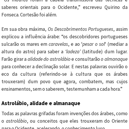
saberes orientais para o Ocidente,” escreveu Quirino da
Fonseca. Cortesão foi além.
Em sua obra máxima,
Os Descobrimentos Portugueses
, assim
explicou a influência árabe: “os descobridores portugueses
sulcarão os mares em
caravelas
, e ao ‘
pesar o sol
‘ (mediar a
altura do astro) para saber a
‘ladeza’
(latitude) dum lugar.
Farão girar a
alidade do astrolábio
e consultarão
o almanaque
para conhecer a declinação solar. E nestas palavras ouvirão o
eco da cultura (referindo-se à cultura que os árabes
trouxeram) dum povo que agora, combatem, mas cujos
ensinamentos, sem o saberem, testemunham a cada hora.”
Astrolábio, alidade e almanaque
Todas as palavras grifadas foram invenções dos árabes, como
o
astrolábio
, ou conceitos que eles trouxeram do Oriente
para o Ocidente, acelerando o conhecimento luso.