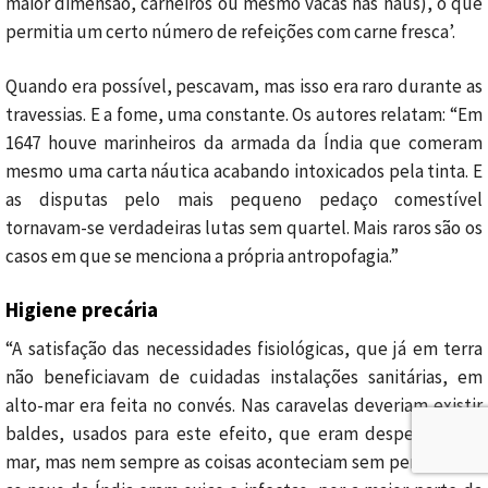
maior dimensão, carneiros ou mesmo vacas nas naus), o que
permitia um certo número de refeições com carne fresca’.
Quando era possível, pescavam, mas isso era raro durante as
travessias. E a fome, uma constante. Os autores relatam: “Em
1647 houve marinheiros da armada da Índia que comeram
mesmo uma carta náutica acabando intoxicados pela tinta. E
as disputas pelo mais pequeno pedaço comestível
tornavam-se verdadeiras lutas sem quartel. Mais raros são os
casos em que se menciona a própria antropofagia.”
Higiene precária
“A satisfação das necessidades fisiológicas, que já em terra
não beneficiavam de cuidadas instalações sanitárias, em
alto-mar era feita no convés. Nas caravelas deveriam existir
baldes, usados para este efeito, que eram despejados no
mar, mas nem sempre as coisas aconteciam sem percalços…