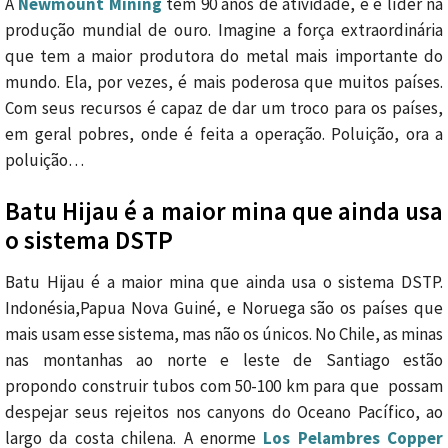
A
Newmount Mining
tem 90 anos de atividade, e é líder na
produção mundial de ouro. Imagine a força extraordinária
que tem a maior produtora do metal mais importante do
mundo. Ela, por vezes, é mais poderosa que muitos países.
Com seus recursos é capaz de dar um troco para os países,
em geral pobres, onde é feita a operação. Poluição, ora a
poluição…
Batu Hijau é a maior mina que ainda usa
o sistema DSTP
Batu Hijau é a maior mina que ainda usa o sistema DSTP.
Indonésia,Papua Nova Guiné, e Noruega são os países que
mais usam esse sistema, mas não os únicos.
No Chile
, as minas
nas montanhas
ao norte
e
leste de
Santiago
estão
propondo
construir
tubos
com
50-100
km
para que possam
despejar
seus rejeitos n
os canyons
do Oceano Pacífico,
ao
largo da costa
chilena.
A enorme
Los
Pelambres
Copper