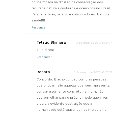
online focada na difusão da conservação dos
recursos naturais costeiros e oceânicos no Brasil.
Parabéns João, para vc e colaboradores. E muita
saúde!!!!
Responder
Tetsuo Shimura
5 de maio de 2019 at 9:04
Tu o dizes!
Responder
Renata
7 de março de 2020 at 23:35
Concordo. E acho curioso como as pessoas
que criticam são aquelas que, sem apresentar
contra-argumento concreto nenhum, não
querem olhar para o próprio modo que vivem
e para a evidente destruição que a
humanidade está causando nos mares e no