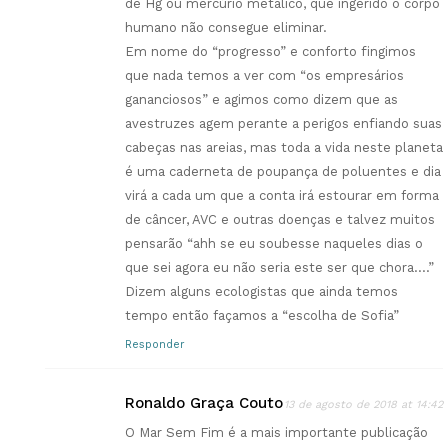
de Hg ou mercúrio metálico, que ingerido o corpo
humano não consegue eliminar.
Em nome do “progresso” e conforto fingimos
que nada temos a ver com “os empresários
gananciosos” e agimos como dizem que as
avestruzes agem perante a perigos enfiando suas
cabeças nas areias, mas toda a vida neste planeta
é uma caderneta de poupança de poluentes e dia
virá a cada um que a conta irá estourar em forma
de câncer, AVC e outras doenças e talvez muitos
pensarão “ahh se eu soubesse naqueles dias o
que sei agora eu não seria este ser que chora….”
Dizem alguns ecologistas que ainda temos
tempo então façamos a “escolha de Sofia”
Responder
Ronaldo Graça Couto
13 de agosto de 2018 at 14:42
O Mar Sem Fim é a mais importante publicação