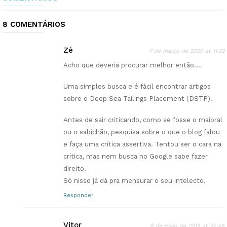
8 COMENTÁRIOS
Zé
7 de março de 2020 at 11:22
Acho que deveria procurar melhor então….
Uma simples busca e é fácil encontrar artigos
sobre o Deep Sea Tailings Placement (DSTP).
Antes de sair criticando, como se fosse o maioral
ou o sabichão, pesquisa sobre o que o blog falou
e faça uma crítica assertiva. Tentou ser o cara na
crítica, mas nem busca no Google sabe fazer
direito.
Só nisso já dá pra mensurar o seu intelecto.
Responder
Vitor
6 de maio de 2019 at 22:46