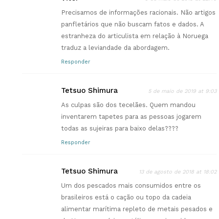
Precisamos de informações racionais. Não artigos
panfletários que não buscam fatos e dados. A
estranheza do articulista em relação à Noruega
traduz a leviandade da abordagem.
Responder
Tetsuo Shimura
5 de maio de 2019 at 9:03
As culpas são dos tecelães. Quem mandou
inventarem tapetes para as pessoas jogarem
todas as sujeiras para baixo delas????
Responder
Tetsuo Shimura
13 de agosto de 2018 at 18:02
Um dos pescados mais consumidos entre os
brasileiros está o cação ou topo da cadeia
alimentar marítima repleto de metais pesados e