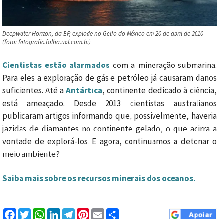
Deepwater Horizon, da BP, explode no Golfo do México em 20 de abril de 2010
(foto: fotografia.folha.uol.com.br)
Cientistas estão alarmados
com a mineração submarina.
Para eles a exploração de gás e petróleo já causaram danos
suficientes. Até a
Antártica
, continente dedicado à ciência,
está ameaçado. Desde 2013 cientistas australianos
publicaram artigos informando que, possivelmente, haveria
jazidas de diamantes no continente gelado, o que acirra a
vontade de explorá-los. E agora, continuamos a detonar o
meio ambiente?
Saiba mais sobre os recursos minerais dos oceanos.
Facebook
Twitter
WhatsApp
LinkedIn
Telegram
Pinterest
Email
Compartilhar