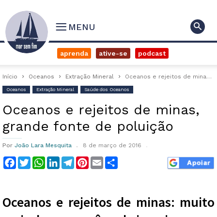
MENU
aprenda
ative-se
podcast
Início
Oceanos
Extração Mineral
Oceanos e rejeitos de minas, grande fonte de poluição
Oceanos
Extração Mineral
Saúde dos Oceanos
Oceanos e rejeitos de minas,
grande fonte de poluição
Por
João Lara Mesquita
8 de março de 2016
Facebook
Twitter
WhatsApp
LinkedIn
Telegram
Pinterest
Email
Compartilhar
Oceanos e rejeitos de minas: muito