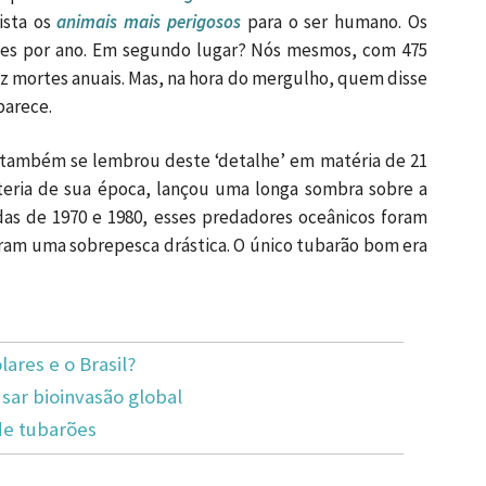
lista os
animais mais perigosos
para o ser humano. Os
es por ano. Em segundo lugar? Nós mesmos, com 475
ez mortes anuais. Mas, na hora do mergulho, quem disse
parece.
 também se lembrou deste ‘detalhe’ em matéria de 21
eteria de sua época, lançou uma longa sombra sobre a
as de 1970 e 1980, esses predadores oceânicos foram
ram uma sobrepesca drástica. O único tubarão bom era
lares e o Brasil?
ar bioinvasão global
de tubarões