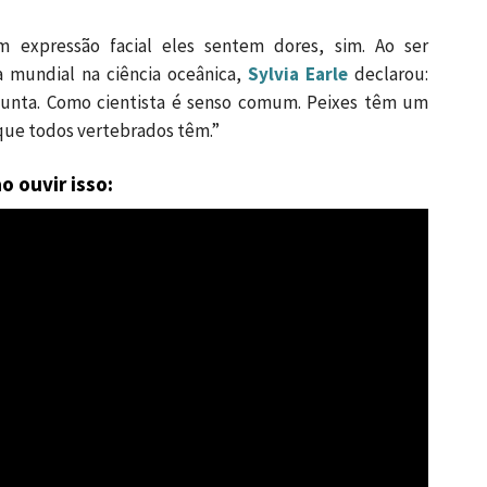
 expressão facial eles sentem dores, sim. Ao ser
a mundial na ciência oceânica,
Sylvia Earle
declarou:
gunta. Como cientista é senso comum. Peixes têm um
que todos vertebrados têm.”
o ouvir isso: