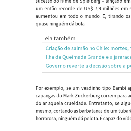
sucesso do filme de Spielberg – lançado em
um então recorde de US$ 7,9 milhões em s
aumentou em todo o mundo. E, tirando os 
quase ninguém dá bola.
Leia também
Criação de salmão no Chile: mortes, 
Ilha da Queimada Grande e a jararac
Governo reverte a decisão sobre a p
Por exemplo, se um veadinho tipo Bambi apa
capangas do Mark Zuckerberg correm para ac
do ar aquela crueldade. Entretanto, se al
mesmo, cortando as barbatanas de um tubarã
horrorosa, ninguém dá pelota. É capaz do v