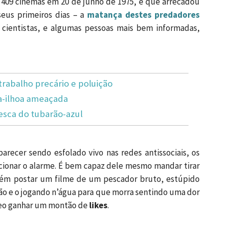
 409 cinemas em 20 de junho de 1975, e que arrecadou
eus primeiros dias – a
matança destes predadores
cientistas, e algumas pessoas mais bem informadas,
trabalho precário e poluição
a-ilhoa ameaçada
esca do tubarão-azul
recer sendo esfolado vivo nas redes antissociais, os
ionar o alarme. É bem capaz dele mesmo mandar tirar
guém postar um filme de um pescador bruto, estúpido
o e o jogando n’água para que morra sentindo uma dor
ídeo ganhar um montão de
likes
.