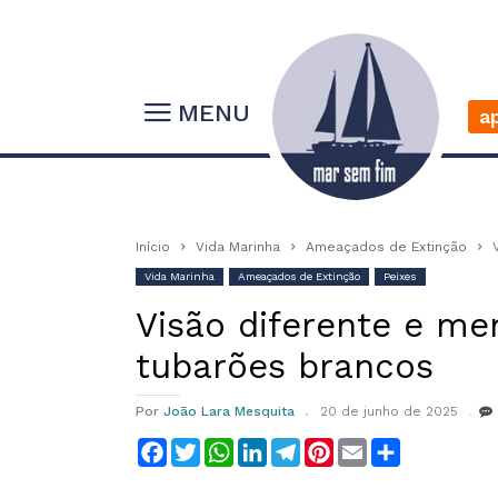
MENU
a
Início
Vida Marinha
Ameaçados de Extinção
Vida Marinha
Ameaçados de Extinção
Peixes
Visão diferente e me
tubarões brancos
Por
João Lara Mesquita
20 de junho de 2025
Facebook
Twitter
WhatsApp
LinkedIn
Telegram
Pinterest
Email
Compartilha