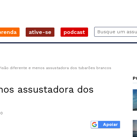
prenda
ative-se
podcast
Visão diferente e menos assustadora dos tubarões brancos
P
nos assustadora dos
0
r