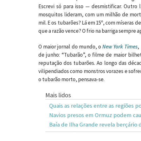
Escrevi só para isso — desmistificar. Outro 
mosquitos lideram, com um milhão de mort
mil. E os tubarões? Lá em 15º, com míseras d
que a razão vence? O frio na barriga sempre a
O maior jornal do mundo, o
New York Times
,
de junho: “Tubarão”, o filme de maior bilh
reputação dos tubarões. Ao longo das décad
vilipendiados como monstros vorazes e sofre
o tubarão morto, pensava-se.
Mais lidos
Quais as relações entre as regiões po
Navios presos em Ormuz podem caus
Baía de Ilha Grande revela berçário 