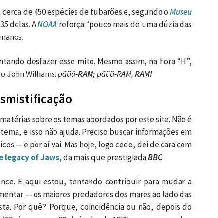
 cerca de 450 espécies de tubarões e, segundo o
Museu
35 delas. A
NOAA
reforça: ‘pouco mais de uma dúzia das
umanos.
ntando desfazer esse mito. Mesmo assim, na hora “H”,
do John Williams:
pããã-
RAM;
pããã-RAM,
RAM!
smistificação
 matérias sobre os temas abordados por este site. Não é
 tema, e isso não ajuda. Preciso buscar informações em
cos — e por aí vai. Mas hoje, logo cedo, dei de cara com
e legacy of Jaws
, da mais que prestigiada
BBC
.
nce. E aqui estou, tentando contribuir para mudar a
mentar — os maiores predadores dos mares ao lado das
a. Por quê? Porque, coincidência ou não, depois do