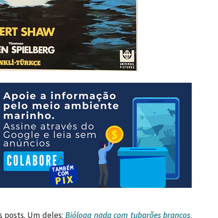
s posts. Um deles:
Bióloga nada com tubarões brancos
.