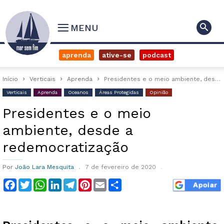
MENU
aprenda
ative-se
podcast
Início
Verticais
Aprenda
Presidentes e o meio ambiente, desde a redemocratização
Verticais
Aprenda
Oceanos
Áreas Protegidas
Opinião
Presidentes e o meio
ambiente, desde a
redemocratização
Por
João Lara Mesquita
7 de fevereiro de 2020
Facebook
Twitter
WhatsApp
LinkedIn
Telegram
Pinterest
Email
Compartilhar