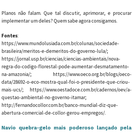
Planos não falam. Que tal discutir, aprimorar, e procurar
implementar um deles? Quem sabe agora consigamos.
Fontes
:
https://www.mundolusiada.com.br/colunas/sociedade-
brasileira/meritos-e-demeritos-do-governo-lula/;
https://jornal.usp.br/ciencias/ciencias-ambientais/nova-
regra-do-codigo-florestal-pode-aumentar-desmatamento-
na-amazonia/; https://www.oeco.org.br/blogs/oeco-
data/28692-o-eco-mostra-qual-foi-o-presidente-que-criou-
mais-ucs/; https://www.oestadoce.com.br/cadernos/oev/a-
questao-ambiental-no-governo-itamar;
http://fernandocollor.com.br/banco-mundial-diz-que-
abertura-comercial-de-collor-gerou-empregos/.
Navio quebra-gelo mais poderoso lançado pela