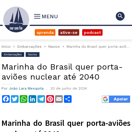
MENU
aprenda
ative-se
podcast
Início
Embarcações
Navios
Marinha do Brasil quer porta-aviões nuclear até 2040
Embarcações
Navios
Marinha do Brasil quer porta-
aviões nuclear até 2040
Por
João Lara Mesquita
20 de junho de 2024
Facebook
Twitter
WhatsApp
LinkedIn
Telegram
Pinterest
Email
Compartilhar
Marinha do Brasil quer porta-aviões