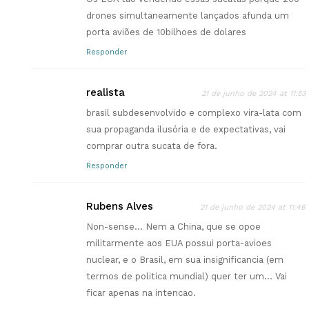
drones simultaneamente lançados afunda um
porta aviões de 10bilhoes de dolares
Responder
realista
21 de junho de 2024 at 11:53
brasil subdesenvolvido e complexo vira-lata com
sua propaganda ilusória e de expectativas, vai
comprar outra sucata de fora.
Responder
Rubens Alves
21 de junho de 2024 at 11:46
Non-sense… Nem a China, que se opoe
militarmente aos EUA possui porta-avioes
nuclear, e o Brasil, em sua insignificancia (em
termos de politica mundial) quer ter um… Vai
ficar apenas na intencao.