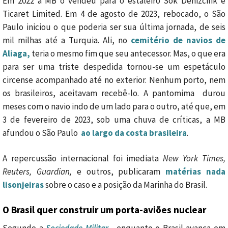
Em 2022 a MB o vendeu para o estaleiro Sök Denizcilik e
Ticaret Limited. Em 4 de agosto de 2023, rebocado, o São
Paulo iniciou o que poderia ser sua última jornada, de seis
mil milhas até a Turquia. Ali, no
cemitério de navios de
Aliaga,
teria o mesmo fim que seu antecessor. Mas, o que era
para ser uma triste despedida tornou-se um espetáculo
circense acompanhado até no exterior. Nenhum porto, nem
os brasileiros, aceitavam recebê-lo. A pantomima durou
meses com o navio indo de um lado para o outro, até que, em
3 de fevereiro de 2023, sob uma chuva de críticas, a MB
afundou o São Paulo
ao largo da costa brasileira
.
A repercussão internacional foi imediata
New York Times,
Reuters, Guardian,
e outros, publicaram
matérias nada
lisonjeiras
sobre o caso e a posição da Marinha do Brasil.
O Brasil quer construir um porta-aviões nuclear
Segundo a
Sociedade Militar
, enquanto o Brasil avança em