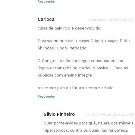
Responder
Carioca
21 de junho de 2024 at 9:16
coisa de país rico e desenvolvido
Submarino nuclear + caças Gripen + caças F-16 +
5bilhões Fundo Partidário
O Congresso não consegue consenso ensino
língua estrangeira no currículo básico + Escolas
públicas com ensino integral
o sempre país do futuro sempre adiado
Responder
Silvio Pinheiro
21 de junho de 2024 at 17:38
Quer porta-aviões para quê, na era dos mísseis
hipersonicos, contra os quais não há defesa.