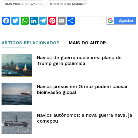
HMS PRINCE OF WALES
MINISTRO DA MARINHA
Facebook
Twitter
WhatsApp
LinkedIn
Telegram
Pinterest
Email
Compartilhar
ARTIGOS RELACIONADOS
MAIS DO AUTOR
Navios de guerra nucleares: plano de
Trump gera polêmica
Navios presos em Ormuz podem causar
bioinvasão global
Navios autônomos: a nova guerra naval já
começou