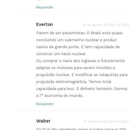
Responder
Everton
16 de agosto de 2024 at 23:51
Parem de ser pessimistas. O Brasil está quase
concluindo um submarino nuclear e produz
navios de grande porte. E tem capacidade de
construir um navio nuclear.
Ou comprar o navio dos ingleses e futuramente
adaptar os motores para serem movidos a
propulsão nuclear. E modificar as catapultas para
propulsão eletromagnética. Temos total
capacidade para isso. E dinheiro também. Somos
a 7° economia do mundo.
Responder
Walter
21 de junho de 2024 at 20:57
Os EUA tão vendendo essas sucatas porque 200