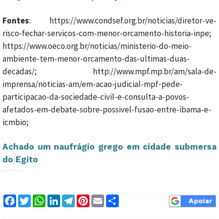
Fontes
: https://www.condsef.org.br/noticias/diretor-ve-
risco-fechar-servicos-com-menor-orcamento-historia-inpe;
https://www.oeco.org.br/noticias/ministerio-do-meio-
ambiente-tem-menor-orcamento-das-ultimas-duas-
decadas/; http://www.mpf.mp.br/am/sala-de-
imprensa/noticias-am/em-acao-judicial-mpf-pede-
participacao-da-sociedade-civil-e-consulta-a-povos-
afetados-em-debate-sobre-possivel-fusao-entre-ibama-e-
icmbio;
Achado um naufrágio grego em cidade submersa
do Egito
Facebook
Twitter
WhatsApp
LinkedIn
Telegram
Pinterest
Email
Compartilhar