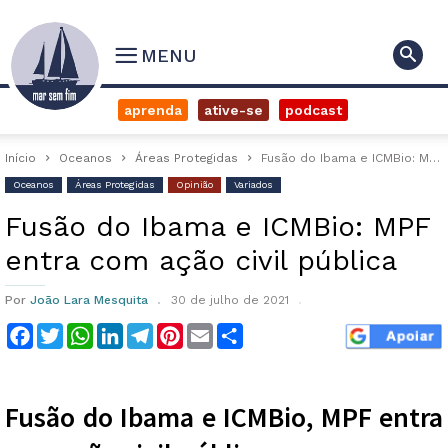
MENU
aprenda
ative-se
podcast
Início
Oceanos
Áreas Protegidas
Fusão do Ibama e ICMBio: MPF entra com ação civil pública
Oceanos
Áreas Protegidas
Opinião
Variados
Fusão do Ibama e ICMBio: MPF
entra com ação civil pública
Por
João Lara Mesquita
30 de julho de 2021
Facebook
Twitter
WhatsApp
LinkedIn
Telegram
Pinterest
Email
Compartilhar
Fusão do Ibama e ICMBio, MPF entra