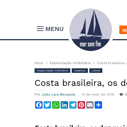
MENU
a
Início
Especulação Imobiliária
Costa brasileira
Especulação Imobiliária
Oceanos
Litoral
Costa brasileira, os
Por
João Lara Mesquita
31 de maio de 2016
3
Facebook
Twitter
WhatsApp
LinkedIn
Telegram
Pinterest
Email
Compartilha