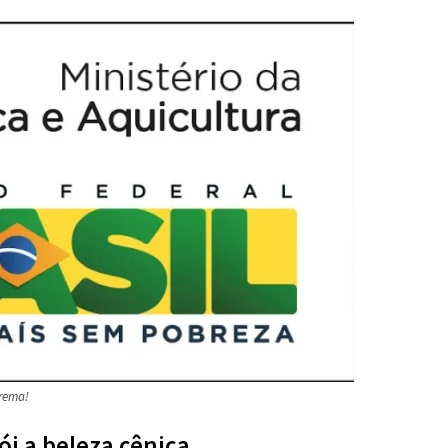
trema!
ói a beleza cênica