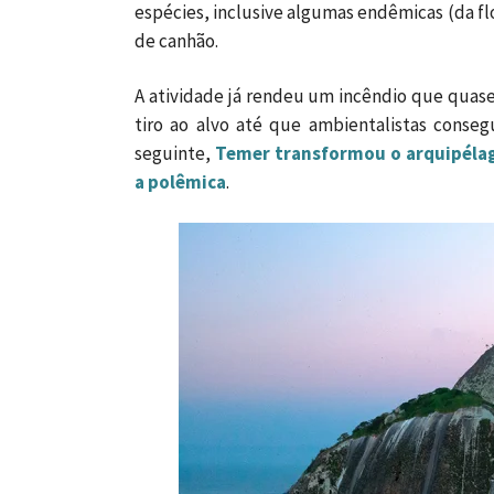
espécies, inclusive algumas endêmicas (da flo
de canhão.
A atividade já rendeu um incêndio que quase
tiro ao alvo até que ambientalistas cons
seguinte,
Temer transformou o arquipélag
a polêmica
.