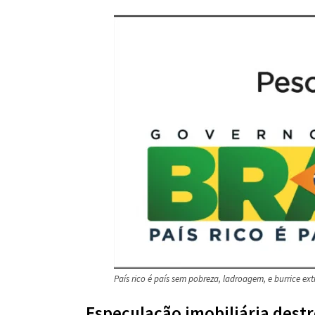
País rico é país sem pobreza, ladroagem, e burrice ex
Especulação imobiliária destr