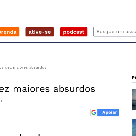
prenda
ative-se
podcast
, os dez maiores absurdos
P
 dez maiores absurdos
3
r