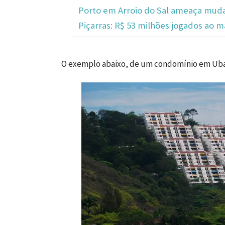
Porto em Arroio do Sal ameaça mudar
Piçarras: R$ 53 milhões jogados ao m
O exemplo abaixo, de um condomínio em Ubat