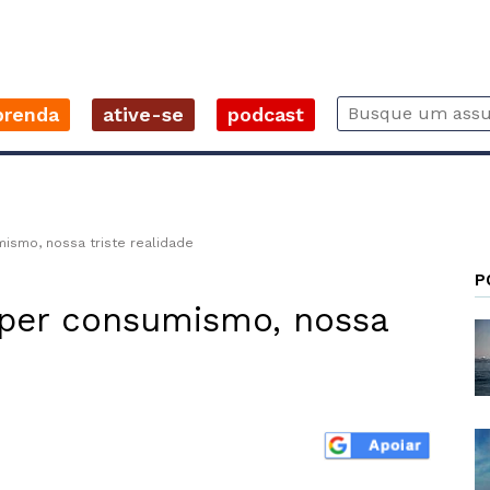
prenda
ative-se
podcast
ismo, nossa triste realidade
P
per consumismo, nossa
r