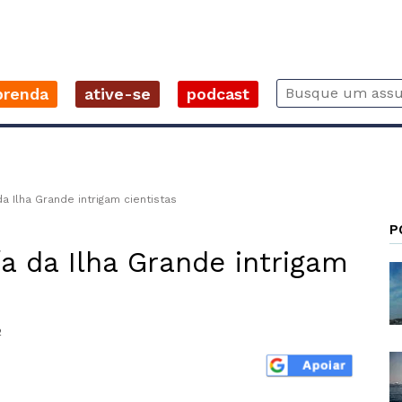
prenda
ative-se
podcast
a Ilha Grande intrigam cientistas
P
a da Ilha Grande intrigam
2
r