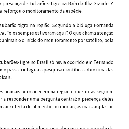
 presença de tubarões-tigre na Baía da Ilha Grande. A
rk
reforçou o monitoramento da espécie.
tubarão-tigre na região. Segundo a bióloga Fernanda
ark
, “eles sempre estiveram aqui”. O que chama atenção
 animais e o início do monitoramento por satélite, pela
tubarões-tigre no Brasil só havia ocorrido em Fernando
nde passa a integrar a pesquisa científica sobre uma das
icais.
es animais permanecem na região e que rotas seguem
r a responder uma pergunta central: a presença deles
, maior oferta de alimento, ou mudanças mais amplas no
entemente pesquisadores perceberam que a enseada de