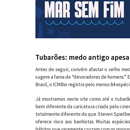
Tubarões: medo antigo apesar
Antes de seguir, convém afastar o velho me
sugere a fama de “devoradores de homens”. E
Brasil, o ICMBio registra pelo menos 84 espéci
Já mostramos neste site como até o tubar
bem diferente da caricatura criada pelo cin
totalmente diferente do que Steven Spielb
oferece risco aos banhistas. Muitas espéci
hábitos que raramente cruzam com os nossos