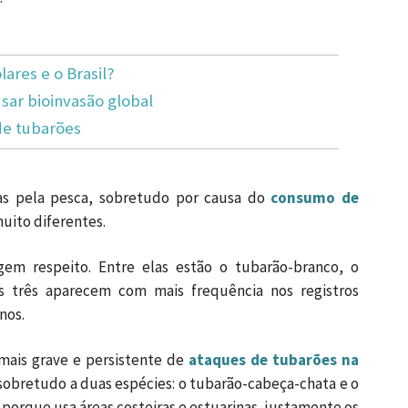
lares e o Brasil?
ar bioinvasão global
de tubarões
das pela pesca, sobretudo por causa do
consumo de
uito diferentes.
gem respeito. Entre elas estão o tubarão-branco, o
Os três aparecem com mais frequência nos registros
nos.
mais grave e persistente de
ataques de tubarões na
s sobretudo a duas espécies: o tubarão-cabeça-chata e o
porque usa áreas costeiras e estuarinas, justamente os