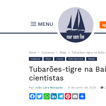
MENU
a
Início
Oceanos
Ilhas
Tubarões-tigre na Baía d
Oceanos
Ilhas
Litoral
Vida Marinha
Peixes
Tubarões-tigre na Baí
cientistas
Por
João Lara Mesquita
8 de junho de 2026
Facebook
Twitter
WhatsApp
LinkedIn
Telegram
Pinterest
Email
Compartilha