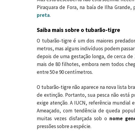
Piraquara de Fora, na baía de Ilha Grande
preta
.
Saiba mais sobre o tubarão-tigre
O tubarão-tigre é um dos maiores predadore
metros, mas alguns indivíduos podem passar d
depois de uma gestação longa, de cerca de 1
mais de 80 filhotes, embora nem todos cheg
entre 50 e 90 centímetros.
O tubarão-tigre não aparece na nova lista br
de extinção. Portanto, sua pesca não está p
exige atenção. A IUCN, referência mundial e
Ameaçado, com tendência de queda popula
muitas vezes disfarçada sob o
nome gené
pressões sobre a espécie.