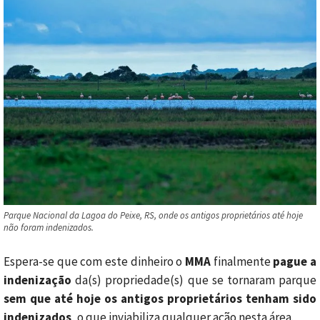
Parque Nacional da Lagoa do Peixe, RS, onde os antigos proprietários até hoje
não foram indenizados.
Espera-se que com este dinheiro o
MMA
finalmente
pague a
indenização
da(s) propriedade(s) que se tornaram parque
sem que até hoje os antigos proprietários tenham sido
indenizados
, o que inviabiliza qualquer ação nesta área.