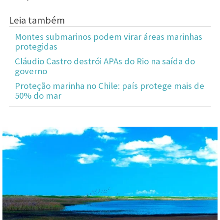
Leia também
Montes submarinos podem virar áreas marinhas
protegidas
Cláudio Castro destrói APAs do Rio na saída do
governo
Proteção marinha no Chile: país protege mais de
50% do mar