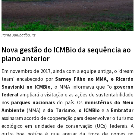
Parna Jurubatiba, RY
Nova gestão do ICMBio da sequência ao
plano anterior
Em novembro de 2017, ainda com a equipe antiga, o ‘dream
team’ encabeçado por
Sarney Filho no MMA, e Ricardo
Soavisnki no ICMBio
, o MMA informava que “o
governo
federal
ampliará a visitação e as ações de sustentabilidade
nos
parques nacionais
do país. Os
ministérios do Meio
Ambiente
(MMA) e
do Turismo
,
o ICMBio
e a
Embratur
assinaram acordo de cooperação para desenvolver o turismo
ecológico em unidades de conservação (UCs) federais. A
outra boa notícia é que apesar da troca de nomes no