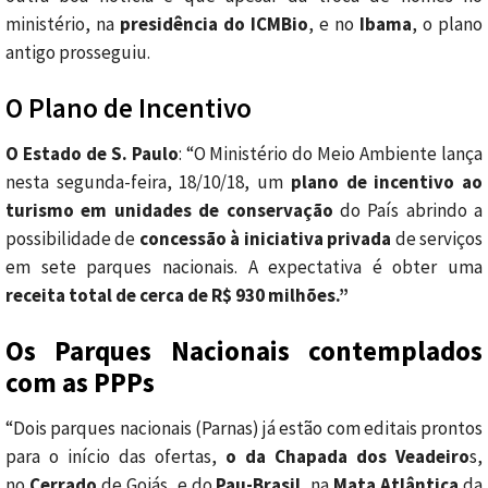
ministério, na
presidência do ICMBio
, e no
Ibama
, o plano
antigo prosseguiu.
O Plano de Incentivo
O Estado de S. Paulo
: “O Ministério do Meio Ambiente lança
nesta segunda-feira, 18/10/18, um
plano de incentivo ao
turismo em unidades de conservação
do País abrindo a
possibilidade de
concessão à iniciativa privada
de serviços
em sete parques nacionais. A expectativa é obter uma
receita total de cerca de R$ 930 milhões.”
Os Parques Nacionais contemplados
com as PPPs
“Dois parques nacionais (Parnas) já estão com editais prontos
para o início das ofertas,
o da Chapada dos Veadeiro
s,
no
Cerrado
de Goiás, e do
Pau-Brasil
, na
Mata Atlântica
da