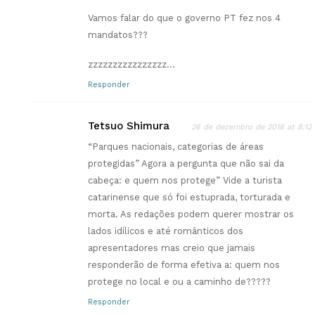
Vamos falar do que o governo PT fez nos 4
mandatos???
zzzzzzzzzzzzzzzz…
Responder
Tetsuo Shimura
26 de dezembro de 2018 at 8:12
“Parques nacionais, categorias de áreas
protegidas” Agora a pergunta que não sai da
cabeça: e quem nos protege” Vide a turista
catarinense que só foi estuprada, torturada e
morta. As redações podem querer mostrar os
lados idílicos e até românticos dos
apresentadores mas creio que jamais
responderão de forma efetiva a: quem nos
protege no local e ou a caminho de?????
Responder