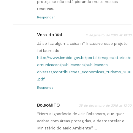
proteja se não está piorando muito nossas
reservas.
Responder
Vera do Val
2 de janeiro de 2019 at 18:38
Já se faz alguma coisa n? Inclusive esse projeto
foi laureado.
http://www.icmbio.gov.br/portal/images/stories/c
omunicacao/publicacoes/publicacoes-
diversas/contribuicoes_economicas_turismo_2018
.pdf
Responder
BolsoMITO
26 de dezembro de 2018 at 12:00
“Nem a ignorância de Jair Bolsonaro, que quer
acabar com áreas protegidas, e desmantelar o
Ministério do Meio Ambiente”….