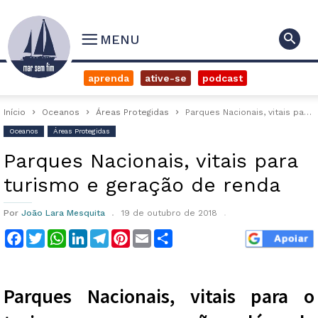
MENU
aprenda
ative-se
podcast
Início
Oceanos
Áreas Protegidas
Parques Nacionais, vitais para turismo e geração de renda
Oceanos
Áreas Protegidas
Parques Nacionais, vitais para
turismo e geração de renda
Por
João Lara Mesquita
19 de outubro de 2018
Facebook
Twitter
WhatsApp
LinkedIn
Telegram
Pinterest
Email
Compartilhar
Parques Nacionais, vitais para o