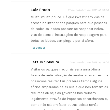
Luiz Prado
21 de outubro de 2018 at 18:08
Muito, muito pouco. Há que investir em vias de
acesso no interior dos parques para que pessoas
de todas as idades possam se hospedar neles.
Vias de acesso, instalações de hospedagem para
todas as idades, campings e por aí afora.
Responder
Tetsuo Shimura
21 de outubro de 2018 at 10:00
Visitar os parques nacionais seria uma ótima
forma de redistribuição de rendas, mas antes que
possamos realizar tais prazeres temos alguns
sócios amparados pelas leis e que nos tomam os
recursos ou seja os governos nos roubam
legalmente através de impostos escorchantes e,
como não sabem fazer outras coisas senão