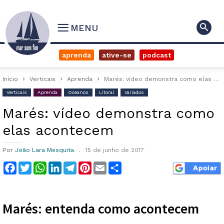
MENU
aprenda
ative-se
podcast
Início
Verticais
Aprenda
Marés: vídeo demonstra como elas acontecem
Verticais
Aprenda
Oceanos
Litoral
Variados
Marés: vídeo demonstra como
elas acontecem
Por
João Lara Mesquita
15 de junho de 2017
Facebook
Twitter
WhatsApp
LinkedIn
Telegram
Pinterest
Email
Compartilhar
Marés: entenda como acontecem