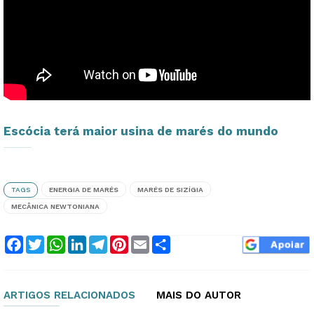
Escócia terá maior usina de marés do mundo
TAGS
ENERGIA DE MARÉS
MARÉS DE SIZÍGIA
MECÂNICA NEWTONIANA
Facebook
Twitter
WhatsApp
LinkedIn
Telegram
Pinterest
Email
Compartilhar
ARTIGOS RELACIONADOS
MAIS DO AUTOR