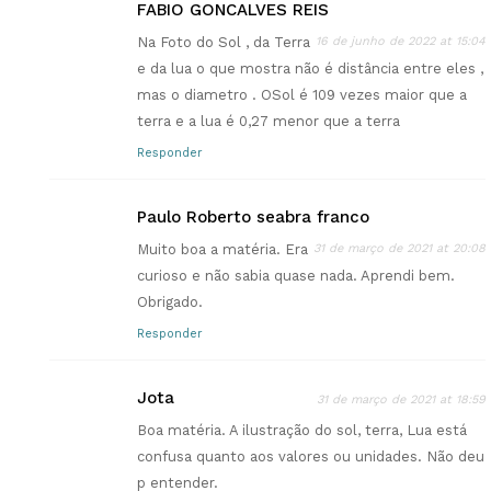
FABIO GONCALVES REIS
Na Foto do Sol , da Terra
16 de junho de 2022 at 15:04
e da lua o que mostra não é distância entre eles ,
mas o diametro . OSol é 109 vezes maior que a
terra e a lua é 0,27 menor que a terra
Responder
Paulo Roberto seabra franco
Muito boa a matéria. Era
31 de março de 2021 at 20:08
curioso e não sabia quase nada. Aprendi bem.
Obrigado.
Responder
Jota
31 de março de 2021 at 18:59
Boa matéria. A ilustração do sol, terra, Lua está
confusa quanto aos valores ou unidades. Não deu
p entender.