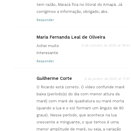
tem razão, Maracá fica no litoral do Amapá. Já
corrigimos a informação, obrigado, abs.
Responder
Maria Fernanda Leal de Oliveira
Achei muito
5 de outubro de 2020 at 19:43
interesante
Responder
Guilherme Corte
8 de janeiro de 2020 at 17:37
O Ricardo está correto. O vídeo confunde maré
baixa (período(s) do dia com menor altura da
maré) com maré de quadratura ou maré morta
(quando a lua e o sol formam um ângulo de 90
graus). Nesse período, que acontece na lua
crescente e minguante, o que temos é uma
menor amplitude de maré, ou seja, a variação