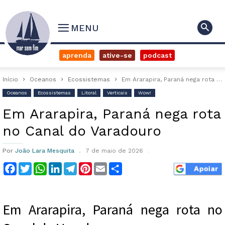
MENU
aprenda
ative-se
podcast
Início
Oceanos
Ecossistemas
Em Ararapira, Paraná nega rota no Canal do Varadouro
Oceanos
Ecossistemas
Litoral
Verticais
Wow!
Em Ararapira, Paraná nega rota
no Canal do Varadouro
Por
João Lara Mesquita
7 de maio de 2026
Facebook
Twitter
WhatsApp
LinkedIn
Telegram
Pinterest
Email
Compartilhar
Em Ararapira, Paraná nega rota no