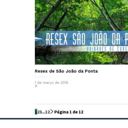
Resex de São João da Ponta
1 de março de 2016
0
1
2
3
...
12
Página 1 de 12