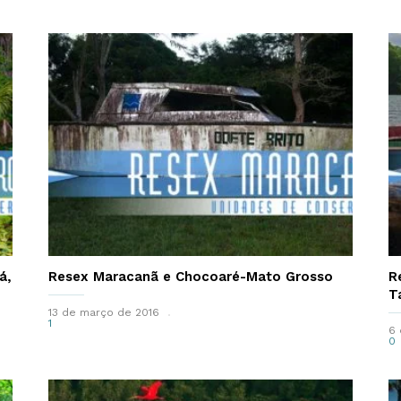
á,
Resex Maracanã e Chocoaré-Mato Grosso
R
T
13 de março de 2016
1
6 
0