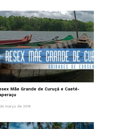
esex Mãe Grande de Curuçá e Caeté-
aperaçu
de março de 2016