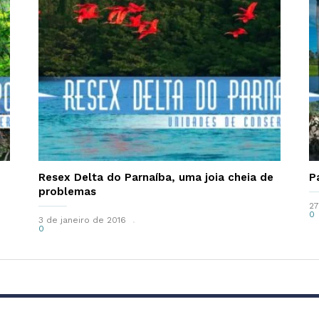
Resex Delta do Parnaíba, uma joia cheia de
P
problemas
27
0
3 de janeiro de 2016
0