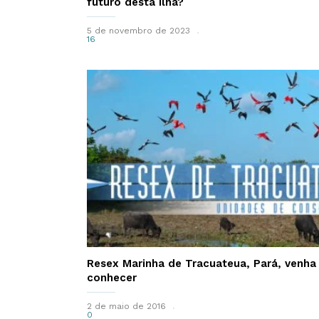
futuro desta ilha?
5 de novembro de 2023
16
Resex Marinha de Tracuateua, Pará, venha
conhecer
2 de maio de 2016
0