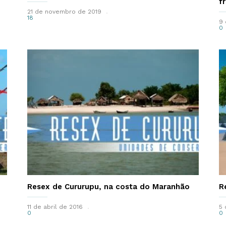
f
21 de novembro de 2019
18
9 
0
Resex de Cururupu, na costa do Maranhão
R
11 de abril de 2016
5 
0
0