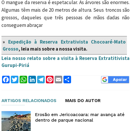
O mangue da reserva é espetacular. As árvores são enormes.
Algumas têm mais de 20 metros de altura. Seus troncos são
grossos, daqueles que três pessoas de mãos dadas não
conseguem abraçar
»
Expedição à Reserva Extrativista Chocoaré-Mato
Grosso
, leia mais sobre a nossa visita.
Leia nosso relato sobre a visita à Reserva Extratitivista
Gurupi-Piriá
Facebook
Twitter
WhatsApp
LinkedIn
Telegram
Pinterest
Email
Compartilhar
ARTIGOS RELACIONADOS
MAIS DO AUTOR
Erosão em Jericoacoara: mar avança até
dentro de parque nacional