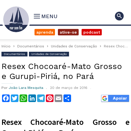
MENU
aprenda
ative-se
podcast
Início
Documentários
Unidades de Conservação
Resex Chocoaré-Mato Grosso e Gurupi-Piriá, no Pará
Documentários
Unidades de Conservação
Resex Chocoaré-Mato Grosso
e Gurupi-Piriá, no Pará
Por
João Lara Mesquita
20 de março de 2016
Facebook
Twitter
WhatsApp
LinkedIn
Telegram
Pinterest
Email
Compartilhar
Resex Chocoaré-Mato Grosso e