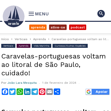
MENU
aprenda
ative-se
podcast
Início
Verticais
Aprenda
Caravelas-portuguesas voltam ao litoral de São Paulo, cuidado!
Verticais
Aprenda
Vida Marinha
Curiosas/Outras Espécies
Caravelas-portuguesas voltam
ao litoral de São Paulo,
cuidado!
Por
João Lara Mesquita
1 de fevereiro de 2024
Facebook
Twitter
WhatsApp
LinkedIn
Telegram
Pinterest
Email
Compartilhar