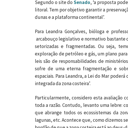
Segundo o site do
Senado
, ‘a proposta pod
litoral. Tem por objetivo garantir a preserv
dunas e a plataforma continental’.
Para Leandra Gonçalves, bióloga e profes
arcabouço legislativo e normativo bastante 
setorizadas e fragmentadas. Ou seja, te
exploração de petróleo e gás, um plano para 
leis são de responsabilidades de ministério
sofre de uma eterna fragmentação e sobr
espaciais. Para Leandra, a Lei do Mar poderá
integrada da zona costeira’.
Particularmente, considero esta avaliação 
toda a razão. Contudo, levanto uma lebre: c
que abrange todos os ecossistemas da zona
lagunas, etc. Acontece que, como dizemos s
bordão de que a zona costeira está ao deus-dar