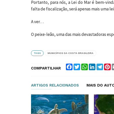
Portanto, para nós, a Lei do Mar é bem-vind
falta de fiscalização, será apenas mais uma lei
A ver…
O peixe-leão, uma das mais devastadoras esp
TAGS
MUNICÍPIOS DA COSTA BRASILEIRA
Facebook
Twitter
WhatsApp
LinkedIn
Teleg
P
COMPARTILHAR
ARTIGOS RELACIONADOS
MAIS DO AUT