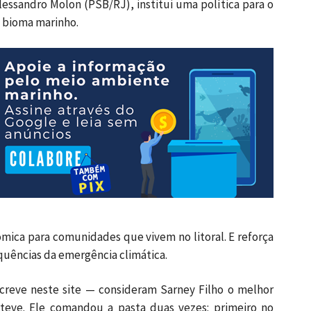
Alessandro Molon (PSB/RJ), institui uma política para o
 o bioma marinho.
mica para comunidades que vivem no litoral. E reforça
quências da emergência climática.
creve neste site — consideram Sarney Filho o melhor
 teve. Ele comandou a pasta duas vezes: primeiro no