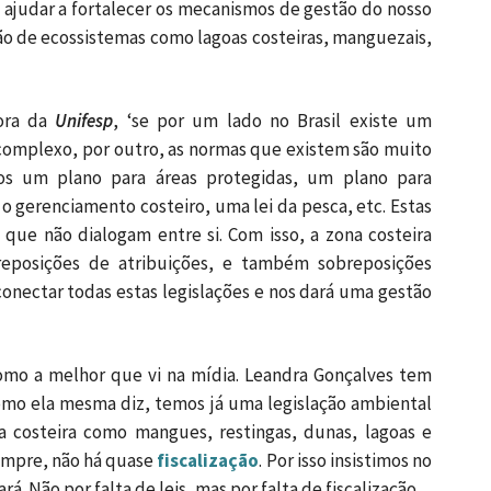
e ajudar a fortalecer os mecanismos de gestão do nosso
ação de ecossistemas como lagoas costeiras, manguezais,
sora da
Unifesp
, ‘se por um lado no Brasil existe um
complexo, por outro, as normas que existem são muito
mos um plano para áreas protegidas, um plano para
o gerenciamento costeiro, uma lei da pesca, etc. Estas
s que não dialogam entre si. Com isso, a zona costeira
eposições de atribuições, e também sobreposições
 conectar todas estas legislações e nos dará uma gestão
como a melhor que vi na mídia. Leandra Gonçalves tem
omo ela mesma diz, temos já uma legislação ambiental
 costeira como mangues, restingas, dunas, lagoas e
empre, não há quase
fiscalização
. Por isso insistimos no
á. Não por falta de leis, mas por falta de fiscalização.