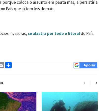
a porque coloca o assunto em pauta mas, a persistir a
 no País que já tem leis demais.
écies invasoras,
se alastra por todo o litoral
do País.
ram
interest
Email
Compartilhar
OR