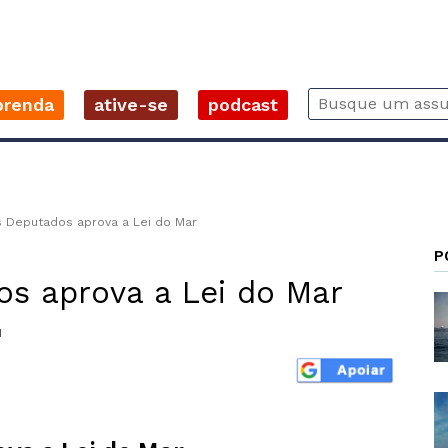
prenda
ative-se
podcast
 Deputados aprova a Lei do Mar
P
s aprova a Lei do Mar
1
r