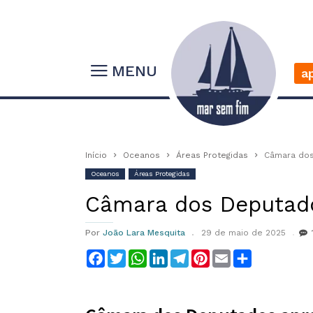
MENU
a
Início
Oceanos
Áreas Protegidas
Câmara dos
Oceanos
Áreas Protegidas
Câmara dos Deputado
Por
João Lara Mesquita
29 de maio de 2025
Facebook
Twitter
WhatsApp
LinkedIn
Telegram
Pinterest
Email
Compartilha