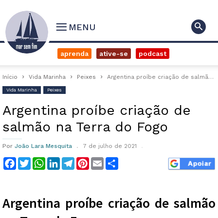
MENU
aprenda
ative-se
podcast
Início
Vida Marinha
Peixes
Argentina proíbe criação de salmão na Terra do Fogo
Vida Marinha
Peixes
Argentina proíbe criação de
salmão na Terra do Fogo
Por
João Lara Mesquita
7 de julho de 2021
Facebook
Twitter
WhatsApp
LinkedIn
Telegram
Pinterest
Email
Compartilhar
Argentina proíbe criação de salmão