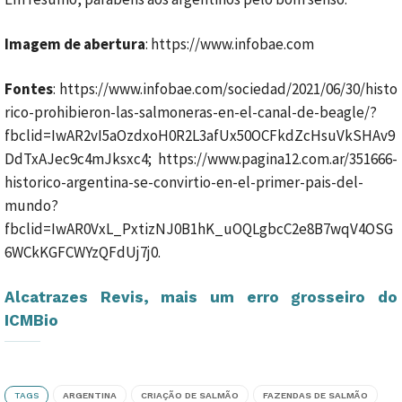
Imagem de abertura
: https://www.infobae.com
Fontes
: https://www.infobae.com/sociedad/2021/06/30/histo
rico-prohibieron-las-salmoneras-en-el-canal-de-beagle/?
fbclid=IwAR2vI5aOzdxoH0R2L3afUx50OCFkdZcHsuVkSHAv9
DdTxAJec9c4mJksxc4; https://www.pagina12.com.ar/351666-
historico-argentina-se-convirtio-en-el-primer-pais-del-
mundo?
fbclid=IwAR0VxL_PxtizNJ0B1hK_uOQLgbcC2e8B7wqV4OSG
6WCkKGFCWYzQFdUj7j0.
Alcatrazes Revis, mais um erro grosseiro do
ICMBio
TAGS
ARGENTINA
CRIAÇÃO DE SALMÃO
FAZENDAS DE SALMÃO