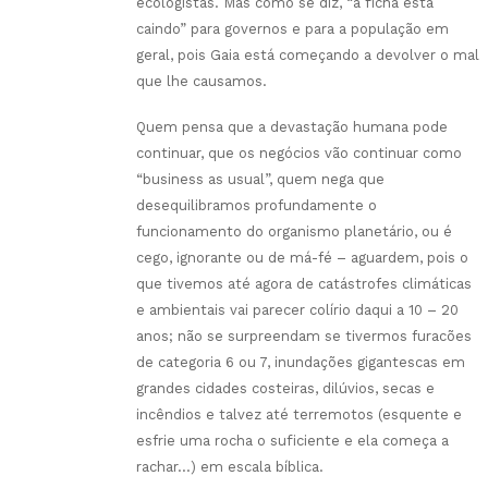
ecologistas. Mas como se diz, “a ficha está
caindo” para governos e para a população em
geral, pois Gaia está começando a devolver o mal
que lhe causamos.
Quem pensa que a devastação humana pode
continuar, que os negócios vão continuar como
“business as usual”, quem nega que
desequilibramos profundamente o
funcionamento do organismo planetário, ou é
cego, ignorante ou de má-fé – aguardem, pois o
que tivemos até agora de catástrofes climáticas
e ambientais vai parecer colírio daqui a 10 – 20
anos; não se surpreendam se tivermos furacões
de categoria 6 ou 7, inundações gigantescas em
grandes cidades costeiras, dilúvios, secas e
incêndios e talvez até terremotos (esquente e
esfrie uma rocha o suficiente e ela começa a
rachar…) em escala bíblica.