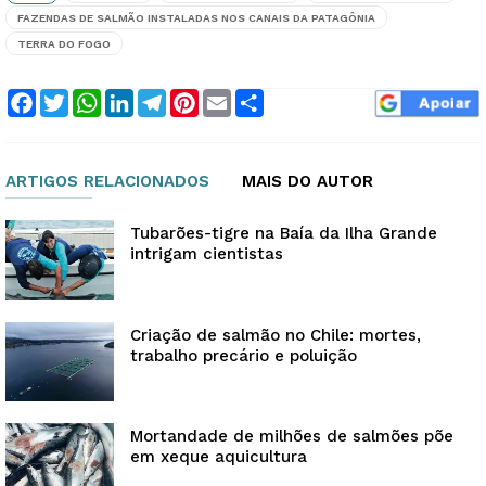
FAZENDAS DE SALMÃO INSTALADAS NOS CANAIS DA PATAGÔNIA
TERRA DO FOGO
Facebook
Twitter
WhatsApp
LinkedIn
Telegram
Pinterest
Email
Compartilhar
ARTIGOS RELACIONADOS
MAIS DO AUTOR
Tubarões-tigre na Baía da Ilha Grande
intrigam cientistas
Criação de salmão no Chile: mortes,
trabalho precário e poluição
Mortandade de milhões de salmões põe
em xeque aquicultura