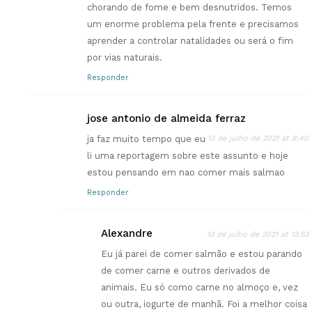
chorando de fome e bem desnutridos. Temos
um enorme problema pela frente e precisamos
aprender a controlar natalidades ou será o fim
por vias naturais.
Responder
jose antonio de almeida ferraz
ja faz muito tempo que eu
13 de julho de 2021 at 8:40
li uma reportagem sobre este assunto e hoje
estou pensando em nao comer mais salmao
Responder
Alexandre
13 de julho de 2021 at 13:53
Eu já parei de comer salmão e estou parando
de comer carne e outros derivados de
animais. Eu só como carne no almoço e, vez
ou outra, iogurte de manhã. Foi a melhor coisa