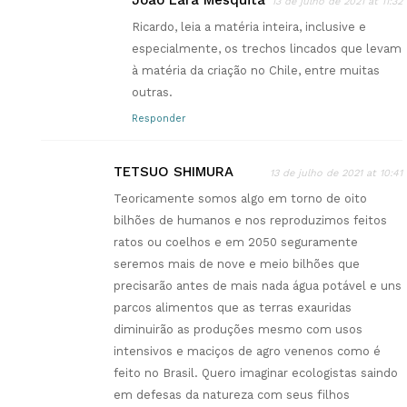
João Lara Mesquita
13 de julho de 2021 at 11:32
Ricardo, leia a matéria inteira, inclusive e
especialmente, os trechos lincados que levam
à matéria da criação no Chile, entre muitas
outras.
Responder
TETSUO SHIMURA
13 de julho de 2021 at 10:41
Teoricamente somos algo em torno de oito
bilhões de humanos e nos reproduzimos feitos
ratos ou coelhos e em 2050 seguramente
seremos mais de nove e meio bilhões que
precisarão antes de mais nada água potável e uns
parcos alimentos que as terras exauridas
diminuirão as produções mesmo com usos
intensivos e maciços de agro venenos como é
feito no Brasil. Quero imaginar ecologistas saindo
em defesas da natureza com seus filhos