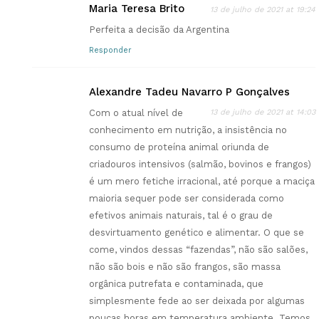
Maria Teresa Brito
13 de julho de 2021 at 19:24
Perfeita a decisão da Argentina
Responder
Alexandre Tadeu Navarro P Gonçalves
Com o atual nível de
13 de julho de 2021 at 14:03
conhecimento em nutrição, a insistência no
consumo de proteína animal oriunda de
criadouros intensivos (salmão, bovinos e frangos)
é um mero fetiche irracional, até porque a maciça
maioria sequer pode ser considerada como
efetivos animais naturais, tal é o grau de
desvirtuamento genético e alimentar. O que se
come, vindos dessas “fazendas”, não são salões,
não são bois e não são frangos, são massa
orgânica putrefata e contaminada, que
simplesmente fede ao ser deixada por algumas
poucas horas em temperatura ambiente. Temos