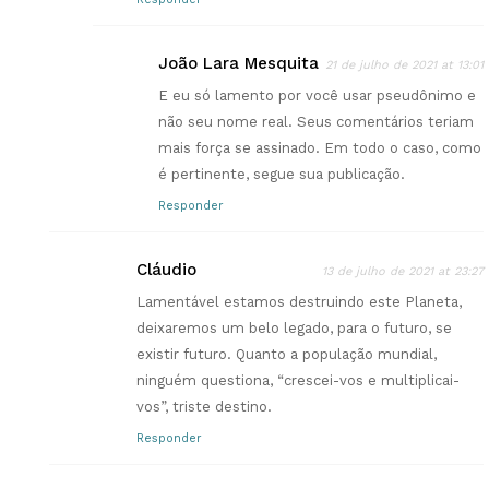
João Lara Mesquita
21 de julho de 2021 at 13:01
E eu só lamento por você usar pseudônimo e
não seu nome real. Seus comentários teriam
mais força se assinado. Em todo o caso, como
é pertinente, segue sua publicação.
Responder
Cláudio
13 de julho de 2021 at 23:27
Lamentável estamos destruindo este Planeta,
deixaremos um belo legado, para o futuro, se
existir futuro. Quanto a população mundial,
ninguém questiona, “crescei-vos e multiplicai-
vos”, triste destino.
Responder