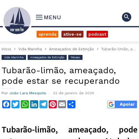
MENU
aprenda
ative-se
podcast
Início
Vida Marinha
Ameaçados de Extinção
Tubarão-limão, ameaçado, pode estar se recuperando
Vida Marinha
Ameaçados de Extinção
Peixes
Tubarão-limão, ameaçado,
pode estar se recuperando
Por
João Lara Mesquita
22 de janeiro de 2024
Facebook
Twitter
WhatsApp
LinkedIn
Telegram
Pinterest
Email
Compartilhar
Tubarão-limão, ameaçado, pode