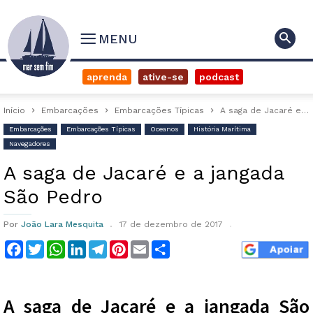
MENU
aprenda
ative-se
podcast
Início
Embarcações
Embarcações Típicas
A saga de Jacaré e a jangada São Pedro
Embarcações
Embarcações Típicas
Oceanos
História Marítima
Navegadores
A saga de Jacaré e a jangada
São Pedro
Por
João Lara Mesquita
17 de dezembro de 2017
Facebook
Twitter
WhatsApp
LinkedIn
Telegram
Pinterest
Email
Compartilhar
A saga de Jacaré e a jangada São