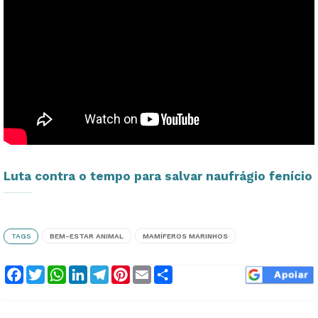
Luta contra o tempo para salvar naufrágio fenício
TAGS
BEM-ESTAR ANIMAL
MAMÍFEROS MARINHOS
Facebook
Twitter
WhatsApp
LinkedIn
Telegram
Pinterest
Email
Compartilhar