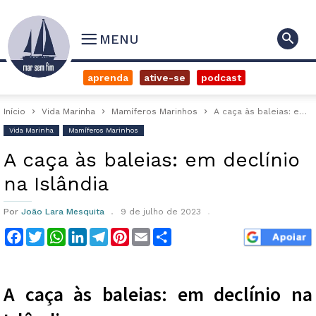
MENU
aprenda
ative-se
podcast
Início
Vida Marinha
Mamíferos Marinhos
A caça às baleias: em declínio na Islândia
Vida Marinha
Mamíferos Marinhos
A caça às baleias: em declínio
na Islândia
Por
João Lara Mesquita
9 de julho de 2023
Facebook
Twitter
WhatsApp
LinkedIn
Telegram
Pinterest
Email
Compartilhar
A caça às baleias: em declínio na