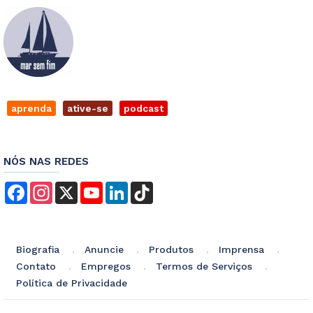
aprenda
ative-se
podcast
NÓS NAS REDES
Facebook
Instagram
X
YouTube
LinkedIn
TikTok
Biografia
Anuncie
Produtos
Imprensa
Contato
Empregos
Termos de Serviços
Política de Privacidade