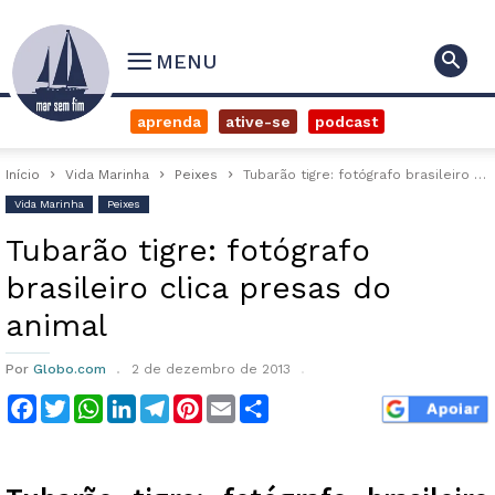
MENU
aprenda
ative-se
podcast
Início
Vida Marinha
Peixes
Tubarão tigre: fotógrafo brasileiro clica presas do animal
Vida Marinha
Peixes
Tubarão tigre: fotógrafo
brasileiro clica presas do
animal
Por
Globo.com
2 de dezembro de 2013
Facebook
Twitter
WhatsApp
LinkedIn
Telegram
Pinterest
Email
Compartilhar