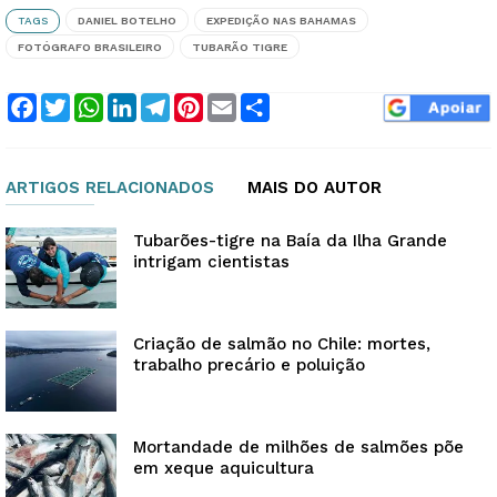
TAGS
DANIEL BOTELHO
EXPEDIÇÃO NAS BAHAMAS
FOTÓGRAFO BRASILEIRO
TUBARÃO TIGRE
Facebook
Twitter
WhatsApp
LinkedIn
Telegram
Pinterest
Email
Compartilhar
ARTIGOS RELACIONADOS
MAIS DO AUTOR
Tubarões-tigre na Baía da Ilha Grande
intrigam cientistas
Criação de salmão no Chile: mortes,
trabalho precário e poluição
Mortandade de milhões de salmões põe
em xeque aquicultura