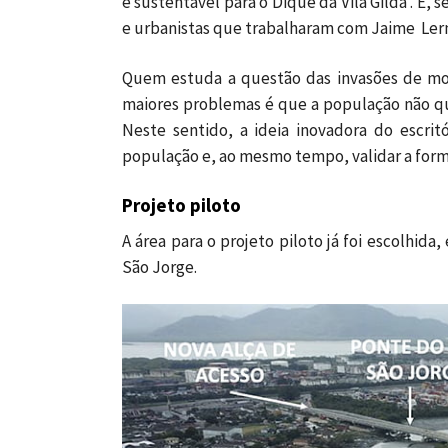
e sustentável para o Dique da Vila Gilda’. E, 
e urbanistas que trabalharam com Jaime Lern
Quem estuda a questão das invasões de mo
maiores problemas é que a população não que
Neste sentido, a ideia inovadora do escritó
população e, ao mesmo tempo, validar a for
Projeto piloto
A área para o projeto piloto já foi escolhida
São Jorge.