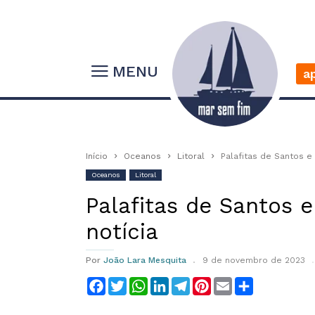
MENU
a
Início
Oceanos
Litoral
Palafitas de Santos e
Oceanos
Litoral
Palafitas de Santos 
notícia
Por
João Lara Mesquita
9 de novembro de 2023
Facebook
Twitter
WhatsApp
LinkedIn
Telegram
Pinterest
Email
Compartilha