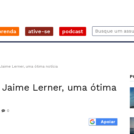
prenda
ative-se
podcast
 Jaime Lerner, uma ótima notícia
P
e Jaime Lerner, uma ótima
0
r