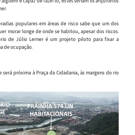
se alguém é capaz de fazê-lo, estes seriam os arquitetos
er.
radias populares em áreas de risco sabe que um dos
r morar longe de onde se habitou, apesar dos riscos.
rio de Júlio Lerner é um projeto piloto para fixar a
ma de ocupação.
, e será próxima à Praça da Cidadania, às margens do rio