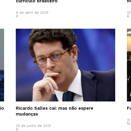
currículo brasileiro
n
9 de abril de 2025
20
0
4
io
Ricardo Salles cai: mas não espere
F
mudanças
21
12
23 de junho de 2021
0