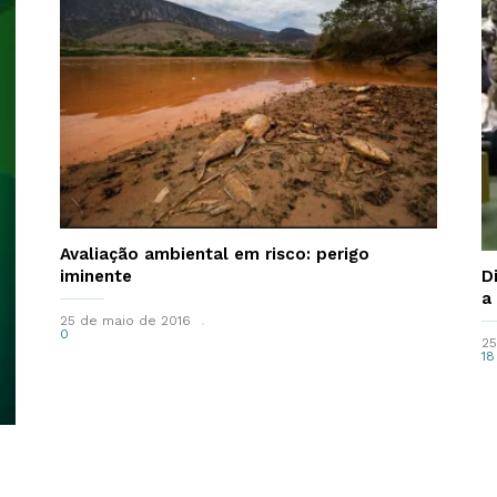
Avaliação ambiental em risco: perigo
D
iminente
a
25 de maio de 2016
0
25
18