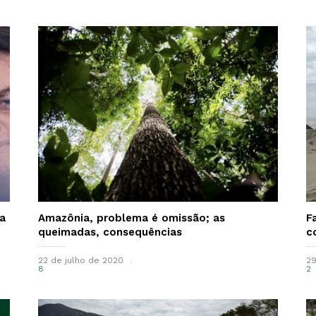
a
Amazônia, problema é omissão; as
F
queimadas, consequências
c
22 de julho de 2020
29
8
2