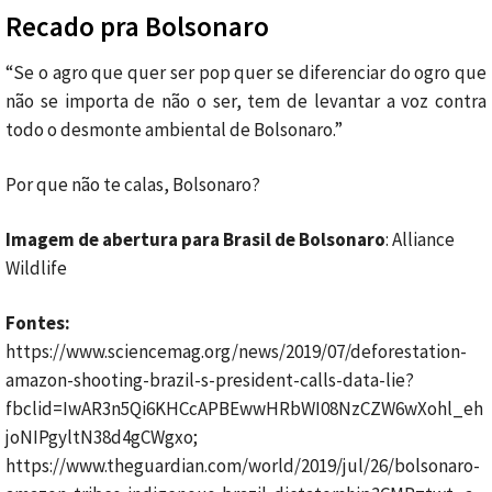
Recado pra Bolsonaro
“Se o agro que quer ser pop quer se diferenciar do ogro que
não se importa de não o ser, tem de levantar a voz contra
todo o desmonte ambiental de Bolsonaro.”
Por que não te calas, Bolsonaro?
Imagem de abertura para Brasil de Bolsonaro
: Alliance
Wildlife
Fontes:
https://www.sciencemag.org/news/2019/07/deforestation-
amazon-shooting-brazil-s-president-calls-data-lie?
fbclid=IwAR3n5Qi6KHCcAPBEwwHRbWI08NzCZW6wXohl_eh
joNIPgyltN38d4gCWgxo;
https://www.theguardian.com/world/2019/jul/26/bolsonaro-