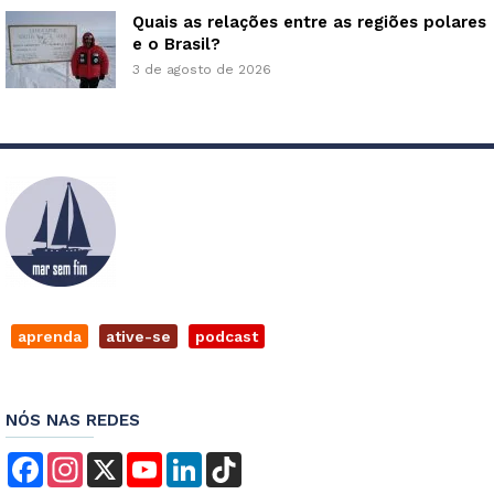
Quais as relações entre as regiões polares
e o Brasil?
3 de agosto de 2026
aprenda
ative-se
podcast
NÓS NAS REDES
Facebook
Instagram
X
YouTube
LinkedIn
TikTok