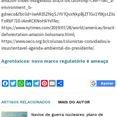
amazon-tribes-indigenous-brazil-dictatorship?CMP=twt_a-
environment_b-
gdneco&fbclid=IwAR35ZNqSJYV7QvxNkpBjZf7Gv1Y9XjstZXs
FnRbF710-IAmKCKNoHkYvFAo;
https://www.nytimes.com/2019/07/28/world/americas/brazil-
deforestation-amazon-bolsonaro.html;
https://www.oeco.org.br/colunas/colunistas-convidados/a-
insustentavel-agenda-ambiental-do-presidente/.
Agrotóxicos: novo marco regulatório é ameaça
Facebook
Twitter
WhatsApp
LinkedIn
Telegram
Pinterest
Email
Compartilhar
ARTIGOS RELACIONADOS
MAIS DO AUTOR
Navios de guerra nucleares: plano de