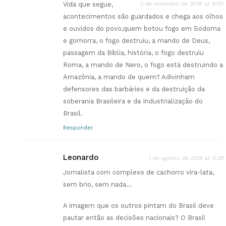
Vida que segue,
2 de setembro de 2019 at 9:40
acontecimentos são guardados e chega aos olhos
e ouvidos do povo,quem botou fogo em Sodoma
e gomorra, o fogo destruiu, a mando de Deus,
passagem da Bíblia, história, o fogo destruiu
Roma, a mando de Nero, o fogo está destruindo a
Amazônia, a mando de quem? Adivinham
defensores das barbáries e da destruição da
soberania Brasileira e da Industrialização do
Brasil.
Responder
Leonardo
1 de agosto de 2019 at 8:29
Jornalista com complexo de cachorro vira-lata,
sem brio, sem nada…
A imagem que os outros pintam do Brasil deve
pautar então as decisões nacionais? O Brasil