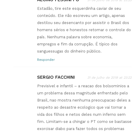
31 de julho de 2019 at 23:23
Estadão, tire este esquerdinha caviar de seu
conteúdo. Ele não escreveu um artigo, apenas
destilou seu desencanto por assistir o Brasil dos
homens sérios e honestos retomar o controle do
país. Nenhuma palavra sobre economia,
empregos e fim da corrupção. É típico dos
sanguessugas do dinheiro público.
Responder
SERGIO FACCHINI
31 de julho de 2019 at 23:22
Previsivel e infantil – a reacao dos bolsominios a
um problema dessa magnitude enfrentado pelo
Brasil, nao mostra nenhuma preocupacao deles a
respeito ao desastre ecologico que vai tornar a
vida dos filhos e netos deles num inferno sem
fim. Limitam-se a chingar o PT como se bastasse
exorcisar diabo para fazer todos os problemas