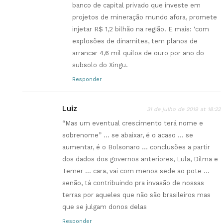
banco de capital privado que investe em
projetos de mineração mundo afora, promete
injetar R$ 1,2 bilhão na região. E mais: ‘com
explosões de dinamites, tem planos de
arrancar 4,6 mil quilos de ouro por ano do
subsolo do Xingu.
Responder
Luiz
31 de julho de 2019 at 18:22
“Mas um eventual crescimento terá nome e
sobrenome” … se abaixar, é o acaso … se
aumentar, é o Bolsonaro … conclusões a partir
dos dados dos governos anteriores, Lula, Dilma e
Temer … cara, vai com menos sede ao pote …
senão, tá contribuindo pra invasão de nossas
terras por aqueles que não são brasileiros mas
que se julgam donos delas
Responder