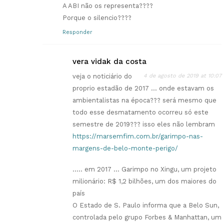
A ABI não os representa????
Porque o silencio????
Responder
vera vidak da costa
veja o noticiário do
4 de agosto de 2019 at 10:07
proprio estadão de 2017 … onde estavam os
ambientalistas na época??? será mesmo que
todo esse desmatamento ocorreu só este
semestre de 2019??? isso eles não lembram
https://marsemfim.com.br/garimpo-nas-
margens-de-belo-monte-perigo/
….. em 2017 … Garimpo no Xingu, um projeto
milionário: R$ 1,2 bilhões, um dos maiores do
país
O Estado de S. Paulo informa que a Belo Sun,
controlada pelo grupo Forbes & Manhattan, um