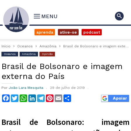
MENU
aprenda
ative-se
podcast
Início
Oceanos
Amazônia
Brasil de Bolsonaro e imagem externa do País
Oceanos
Amazônia
Opinião
Brasil de Bolsonaro e imagem
externa do País
Por
João Lara Mesquita
29 de julho de 2019
Facebook
Twitter
WhatsApp
LinkedIn
Telegram
Pinterest
Email
Compartilhar
Brasil de Bolsonaro: imagem