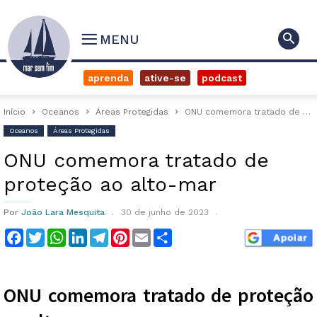
MENU
aprenda
ative-se
podcast
Início
Oceanos
Áreas Protegidas
ONU comemora tratado de proteção ao alto-mar
Oceanos
Áreas Protegidas
ONU comemora tratado de
proteção ao alto-mar
Por
João Lara Mesquita
30 de junho de 2023
Facebook
Twitter
WhatsApp
LinkedIn
Telegram
Pinterest
Email
Compartilhar
ONU comemora tratado de proteção