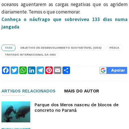
oceanos aguentarem as cargas negativas que os agridem
diariamente. Temos o que comemorar.
Conheça o náufrago que sobreviveu 133 dias numa
jangada
TAGS
OBJETIVO DE DESENVOLVIMENTO SUSTENTÁVEL (ODS)
PESCA
TRATADO INTERNACIONAL DA ONU
Facebook
Twitter
WhatsApp
LinkedIn
Telegram
Pinterest
Email
Compartilhar
ARTIGOS RELACIONADOS
MAIS DO AUTOR
Parque dos Meros nasceu de blocos de
concreto no Paraná