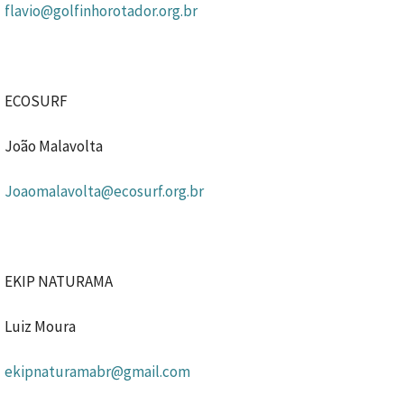
flavio@golfinhorotador.org.br
ECOSURF
João Malavolta
Joaomalavolta@ecosurf.org.br
EKIP NATURAMA
Luiz Moura
ekipnaturamabr@gmail.com