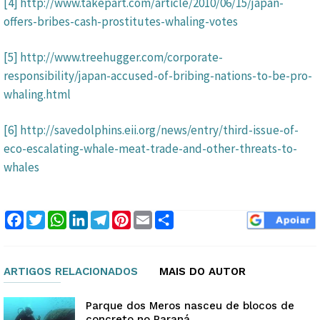
[4]
http://www.takepart.com/article/2010/06/15/japan-
offers-bribes-cash-prostitutes-whaling-votes
[5]
http://www.treehugger.com/corporate-
responsibility/japan-accused-of-bribing-nations-to-be-pro-
whaling.html
[6]
http://savedolphins.eii.org/news/entry/third-issue-of-
eco-escalating-whale-meat-trade-and-other-threats-to-
whales
Facebook
Twitter
WhatsApp
LinkedIn
Telegram
Pinterest
Email
Compartilhar
ARTIGOS RELACIONADOS
MAIS DO AUTOR
Parque dos Meros nasceu de blocos de
concreto no Paraná