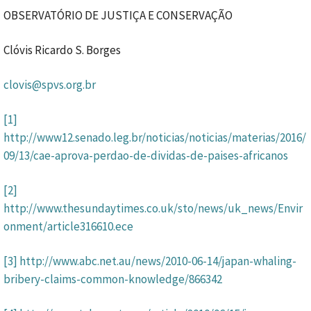
OBSERVATÓRIO DE JUSTIÇA E CONSERVAÇÃO
Clóvis Ricardo S. Borges
clovis@spvs.org.br
[1]
http://www12.senado.leg.br/noticias/noticias/materias/2016/
09/13/cae-aprova-perdao-de-dividas-de-paises-africanos
[2]
http://www.thesundaytimes.co.uk/sto/news/uk_news/Envir
onment/article316610.ece
[3]
http://www.abc.net.au/news/2010-06-14/japan-whaling-
bribery-claims-common-knowledge/866342