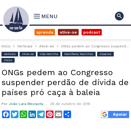
MENU
aprenda
ative-se
podcast
Início
Verticais
Ative-se
ONGs pedem ao Congresso suspender perdão de dívida de países pró caça...
Verticais
Ative-se
Vida Marinha
Mamíferos Marinhos
Oceanos
ONGs
ONGs pedem ao Congresso
suspender perdão de dívida de
países pró caça à baleia
Por
João Lara Mesquita
28 de outubro de 2016
Facebook
Twitter
WhatsApp
LinkedIn
Telegram
Pinterest
Email
Compartilhar