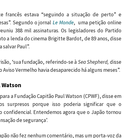
te francês estava “seguindo a situação de perto” e
esas”. Segundo o jornal
Le Monde
, uma petição online
uniu 388 mil assinaturas. Os legisladores do Partido
a lenda do cinema Brigitte Bardot, de 89 anos, disse
 salvar Paul”.
são, ‘sua fundação, referindo-se à
Sea Shepherd,
disse
 Aviso Vermelho havia desaparecido há alguns meses”.
l Watson
 para a Fundação Capitão Paul Watson (CPWF), disse em
s surpresos porque isso poderia significar que o
o confidencial. Entendemos agora que o Japão tornou
ensação de segurança’.
 Japão não fez nenhum comentário, mas um porta-voz da