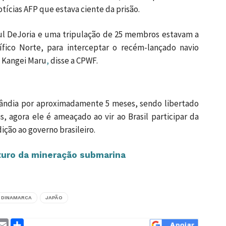
otícias AFP que estava ciente da prisão.
ul DeJoria e uma tripulação de 25 membros estavam a
ífico Norte, para interceptar o recém-lançado navio
 Kangei Maru
,
disse a CPWF.
nlândia por aproximadamente 5 meses, sendo libertado
agora ele é ameaçado ao vir ao Brasil participar da
ição ao governo brasileiro.
turo da mineração submarina
DINAMARCA
JAPÃO
ram
interest
Email
Compartilhar