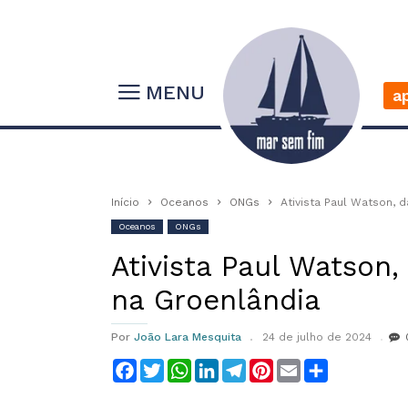
MENU
a
Início
Oceanos
ONGs
Ativista Paul Watson, 
Oceanos
ONGs
Ativista Paul Watson
na Groenlândia
Por
João Lara Mesquita
24 de julho de 2024
Facebook
Twitter
WhatsApp
LinkedIn
Telegram
Pinterest
Email
Compartilha