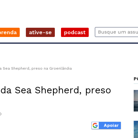
prenda
ative-se
podcast
da Sea Shepherd, preso na Groenlândia
P
, da Sea Shepherd, preso
0
r