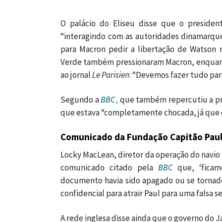
O palácio do Eliseu disse que o presiden
“interagindo com as autoridades dinamarqu
para Macron pedir a libertação de Watson re
Verde também pressionaram Macron, enquanto 
ao jornal
Le Parisien
: “Devemos fazer tudo para
Segundo a
BBC
,
que também repercutiu a pri
que estava “completamente chocada, já que o
Comunicado da Fundação Capitão Pau
Locky MacLean, diretor da operação do navio
comunicado citado pela
BBC
que, ‘ficamo
documento havia sido apagado ou se tornad
confidencial para atrair Paul para uma falsa s
A rede inglesa disse ainda que o governo do