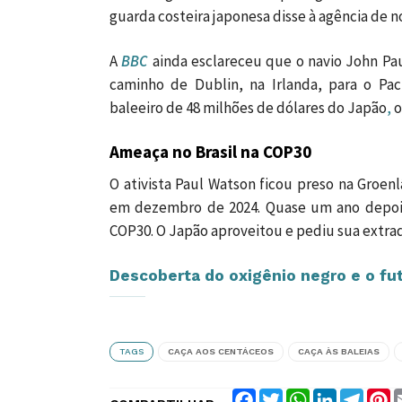
guarda costeira japonesa disse à agência de n
A
BBC
ainda esclareceu que o navio John Pa
caminho de Dublin, na Irlanda, para o Pac
baleeiro de 48 milhões de dólares do Japão
,
o
Ameaça no Brasil na COP30
O ativista Paul Watson ficou preso na Groe
em dezembro de 2024. Quase um ano depois, 
COP30. O Japão aproveitou e pediu sua extrad
Descoberta do oxigênio negro e o fu
TAGS
CAÇA AOS CENTÁCEOS
CAÇA ÀS BALEIAS
Facebook
Twitter
WhatsApp
LinkedIn
Teleg
P