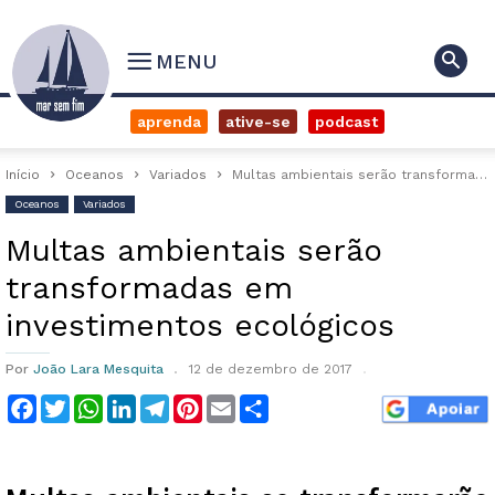
MENU
aprenda
ative-se
podcast
Início
Oceanos
Variados
Multas ambientais serão transformadas em investimentos ecológicos
Oceanos
Variados
Multas ambientais serão
transformadas em
investimentos ecológicos
Por
João Lara Mesquita
12 de dezembro de 2017
Facebook
Twitter
WhatsApp
LinkedIn
Telegram
Pinterest
Email
Compartilhar