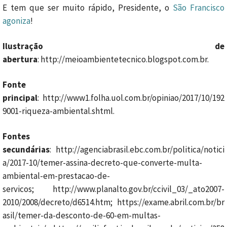
E tem que ser muito rápido, Presidente, o
São Francisco
agoniza
!
Ilustração de
abertura
: http://meioambientetecnico.blogspot.com.br.
Fonte
principal
: http://www1.folha.uol.com.br/opiniao/2017/10/192
9001-riqueza-ambiental.shtml.
Fontes
secundárias
: http://agenciabrasil.ebc.com.br/politica/notici
a/2017-10/temer-assina-decreto-que-converte-multa-
ambiental-em-prestacao-de-
servicos; http://www.planalto.gov.br/ccivil_03/_ato2007-
2010/2008/decreto/d6514.htm; https://exame.abril.com.br/br
asil/temer-da-desconto-de-60-em-multas-