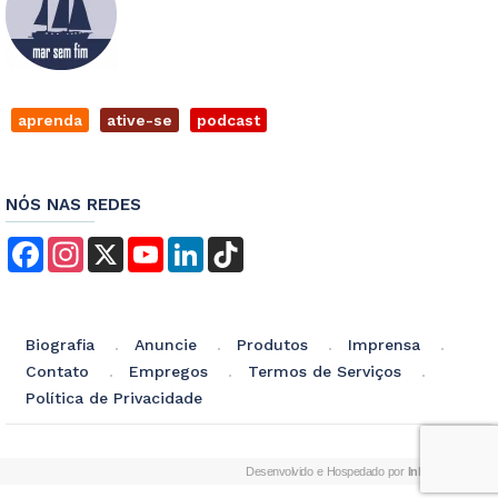
aprenda
ative-se
podcast
NÓS NAS REDES
Facebook
Instagram
X
YouTube
LinkedIn
TikTok
Biografia
Anuncie
Produtos
Imprensa
Contato
Empregos
Termos de Serviços
Política de Privacidade
Desenvolvido e Hospedado por
InkID