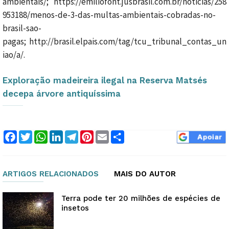
ambientais/; https://emiliofont.jusbrasil.com.br/noticias/258
953188/menos-de-3-das-multas-ambientais-cobradas-no-
brasil-sao-
pagas; http://brasil.elpais.com/tag/tcu_tribunal_contas_un
iao/a/.
Exploração madeireira ilegal na Reserva Matsés
decepa árvore antiquíssima
Facebook
Twitter
WhatsApp
LinkedIn
Telegram
Pinterest
Email
Compartilhar
ARTIGOS RELACIONADOS
MAIS DO AUTOR
Terra pode ter 20 milhões de espécies de
insetos