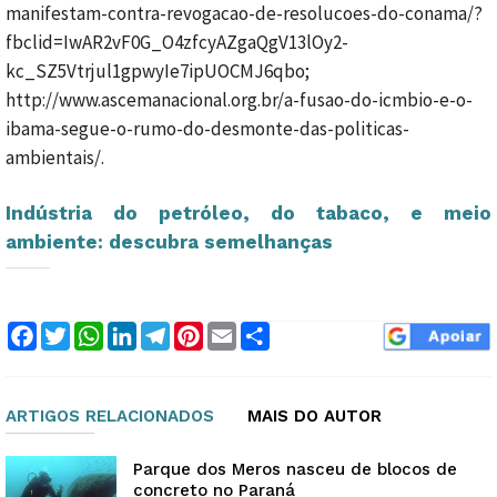
manifestam-contra-revogacao-de-resolucoes-do-conama/?
fbclid=IwAR2vF0G_O4zfcyAZgaQgV13lOy2-
kc_SZ5Vtrjul1gpwyIe7ipUOCMJ6qbo;
http://www.ascemanacional.org.br/a-fusao-do-icmbio-e-o-
ibama-segue-o-rumo-do-desmonte-das-politicas-
ambientais/.
Indústria do petróleo, do tabaco, e meio
ambiente: descubra semelhanças
Facebook
Twitter
WhatsApp
LinkedIn
Telegram
Pinterest
Email
Compartilhar
ARTIGOS RELACIONADOS
MAIS DO AUTOR
Parque dos Meros nasceu de blocos de
concreto no Paraná