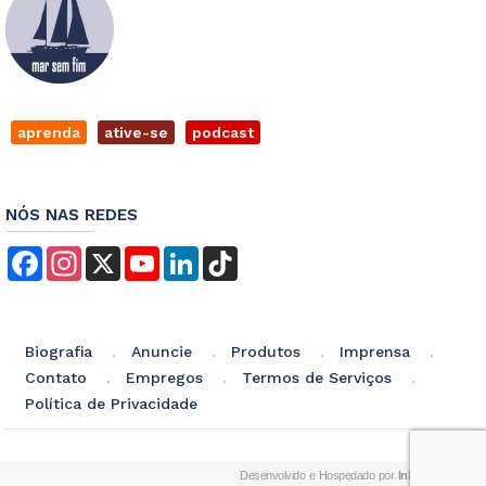
aprenda
ative-se
podcast
NÓS NAS REDES
Facebook
Instagram
X
YouTube
LinkedIn
TikTok
Biografia
Anuncie
Produtos
Imprensa
Contato
Empregos
Termos de Serviços
Política de Privacidade
Desenvolvido e Hospedado por
InkID