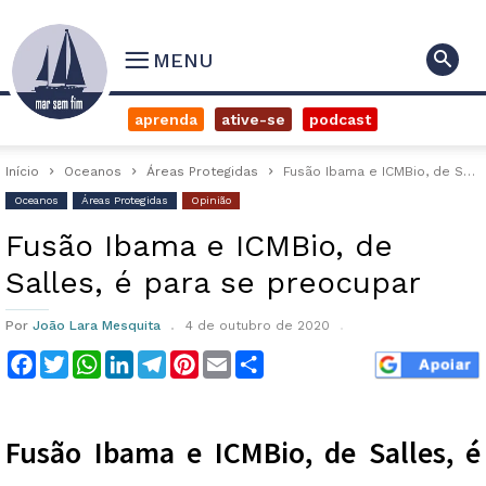
MENU
aprenda
ative-se
podcast
Início
Oceanos
Áreas Protegidas
Fusão Ibama e ICMBio, de Salles, é para se preocupar
Oceanos
Áreas Protegidas
Opinião
Fusão Ibama e ICMBio, de
Salles, é para se preocupar
Por
João Lara Mesquita
4 de outubro de 2020
Facebook
Twitter
WhatsApp
LinkedIn
Telegram
Pinterest
Email
Compartilhar
Fusão Ibama e ICMBio, de Salles, é