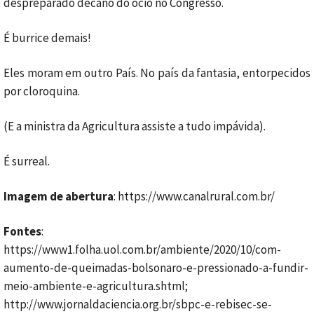
despreparado decano do ócio no Congresso.
É burrice demais!
Eles moram em outro País. No país da fantasia, entorpecidos
por cloroquina.
(E a ministra da Agricultura assiste a tudo impávida).
É surreal.
Imagem de abertura
: https://www.canalrural.com.br/
Fontes
:
https://www1.folha.uol.com.br/ambiente/2020/10/com-
aumento-de-queimadas-bolsonaro-e-pressionado-a-fundir-
meio-ambiente-e-agricultura.shtml;
http://www.jornaldaciencia.org.br/sbpc-e-rebisec-se-