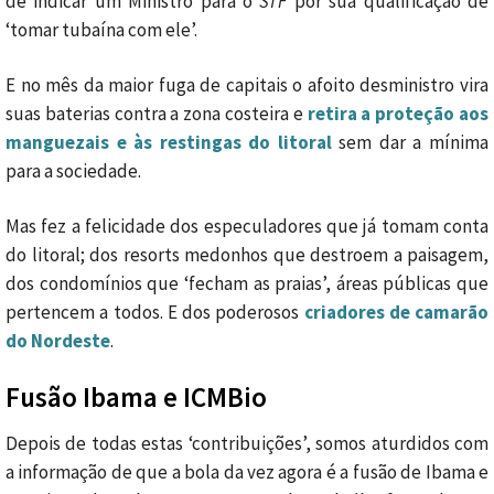
de indicar um Ministro para o
STF
por sua qualificação de
‘tomar tubaína com ele’.
E no mês da maior fuga de capitais o afoito desministro vira
suas baterias contra a zona costeira e
retira a proteção aos
manguezais e às restingas do litoral
sem dar a mínima
para a sociedade.
Mas fez a felicidade dos especuladores que já tomam conta
do litoral; dos resorts medonhos que destroem a paisagem,
dos condomínios que ‘fecham as praias’, áreas públicas que
pertencem a todos. E dos poderosos
criadores de camarão
do Nordeste
.
Fusão Ibama e ICMBio
Depois de todas estas ‘contribuições’, somos aturdidos com
a informação de que a bola da vez agora é a fusão de Ibama e