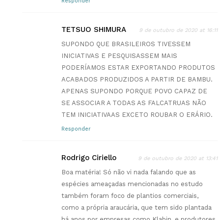
Responder
TETSUO SHIMURA
9 de outubro de 2020 at 16:11
SUPONDO QUE BRASILEIROS TIVESSEM
INICIATIVAS E PESQUISASSEM MAIS
PODERÍAMOS ESTAR EXPORTANDO PRODUTOS
ACABADOS PRODUZIDOS A PARTIR DE BAMBU.
APENAS SUPONDO PORQUE POVO CAPAZ DE
SE ASSOCIAR A TODAS AS FALCATRUAS NÃO
TEM INICIATIVAAS EXCETO ROUBAR O ERÁRIO.
Responder
Rodrigo Ciriello
9 de outubro de 2020 at 13:41
Boa matéria! Só não vi nada falando que as
espécies ameaçadas mencionadas no estudo
também foram foco de plantios comerciais,
como a própria araucária, que tem sido plantada
há anos por empresas como Klabin, e produtores