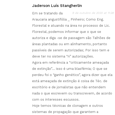
Jaderson Luís Stangherlin
Em se tratando da
9 de outubro de 2020 at 11:28
Araucaria angustifólia _ Pinheiro; Como Eng.
Florestal e atuando na área no processo de Lic.
Florestal, podemos informar que o que se
autoriza e diga -se de passagem são Talhões de
áreas plantadas ou em alinhamento, portanto
passíveis de serem autorizadas; Por isso tem e
deve ter no sistema “n” autorizações.
Agora em referência a “criticamente ameaçada
de extinção”… isso é uma blasfémia; O que se
perdeu foi o “ganho genético”, agora dizer que ela
está ameaçada de extinção é coisa de Téc. de
escritório e de jornalistas que não entendem
nada o que escrevem ou transcrevem, de acordo
com os interesses escussos.
Hoje temos técnicas de clonagem e outros
sistemas de propagação que garantem a