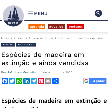
MENU
aprenda
ative-se
podcast
Início
Oceanos
Ecossistemas
Espécies de madeira em extinção e ainda vendidas
Oceanos
Ecossistemas
Espécies de madeira em
extinção e ainda vendidas
Por
João Lara Mesquita
1 de outubro de 2020
Facebook
Twitter
WhatsApp
LinkedIn
Telegram
Pinterest
Email
Compartilhar
Espécies de madeira em extinção e