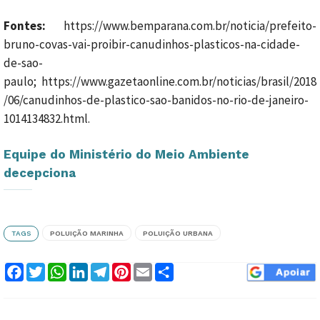
Fontes:
https://www.bemparana.com.br/noticia/prefeito-
bruno-covas-vai-proibir-canudinhos-plasticos-na-cidade-
de-sao-
paulo; https://www.gazetaonline.com.br/noticias/brasil/2018
/06/canudinhos-de-plastico-sao-banidos-no-rio-de-janeiro-
1014134832.html.
Equipe do Ministério do Meio Ambiente
decepciona
TAGS
POLUIÇÃO MARINHA
POLUIÇÃO URBANA
Facebook
Twitter
WhatsApp
LinkedIn
Telegram
Pinterest
Email
Compartilhar