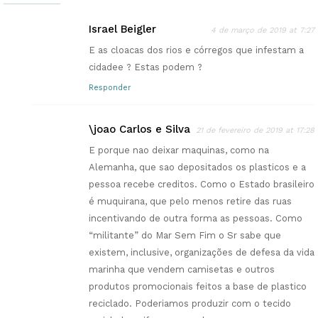
Israel Beigler
4 de março de 2019 at 7:27
E as cloacas dos rios e córregos que infestam a
cidadee ? Estas podem ?
Responder
\joao Carlos e Silva
21 de fevereiro de 2019 at 17:28
E porque nao deixar maquinas, como na
Alemanha, que sao depositados os plasticos e a
pessoa recebe creditos. Como o Estado brasileiro
é muquirana, que pelo menos retire das ruas
incentivando de outra forma as pessoas. Como
“militante” do Mar Sem Fim o Sr sabe que
existem, inclusive, organizações de defesa da vida
marinha que vendem camisetas e outros
produtos promocionais feitos a base de plastico
reciclado. Poderiamos produzir com o tecido