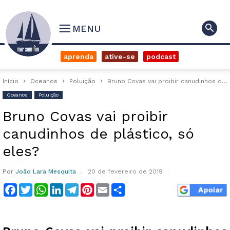
MENU
aprenda
ative-se
podcast
Início
Oceanos
Poluição
Bruno Covas vai proibir canudinhos de plástico, só eles?
Oceanos
Poluição
Bruno Covas vai proibir
canudinhos de plástico, só
eles?
Por
João Lara Mesquita
20 de fevereiro de 2019
Facebook
Twitter
WhatsApp
LinkedIn
Telegram
Pinterest
Email
Compartilhar