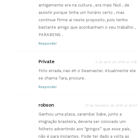
antigamente era na cultura , era mais fácil , de
assistir porque tinha um horário certo , mas
continue firme ai neste proposito, pois tenho
bastante amigo que aconbanham o seu trabalho ,
PARABENS .
Responder
Private
2 de abril de 2018 at 1:28
Foto errada, nao eh o Seamaster. Atualmente ele
se chama Tara, procure.
Responder
robson
21 de fevereiro de 2018 at 15:43
Ganhou uma placa, caramba! Sabe, junto a
imigração brasileira, deveria ser colocado um
folheto advertindo aos “gringos” que esse país,
não é para iniciantes. Pode ter dado a volta ao