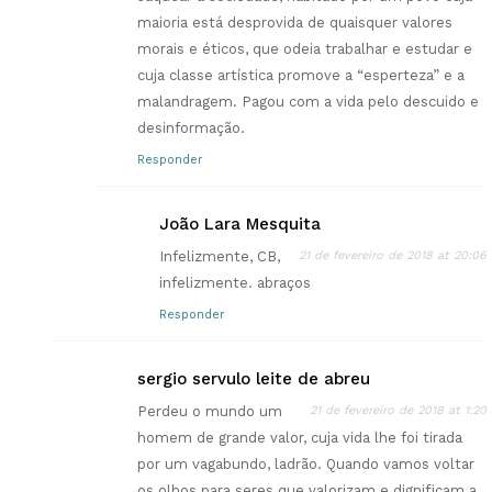
maioria está desprovida de quaisquer valores
morais e éticos, que odeia trabalhar e estudar e
cuja classe artística promove a “esperteza” e a
malandragem. Pagou com a vida pelo descuido e
desinformação.
Responder
João Lara Mesquita
Infelizmente, CB,
21 de fevereiro de 2018 at 20:06
infelizmente. abraços
Responder
sergio servulo leite de abreu
Perdeu o mundo um
21 de fevereiro de 2018 at 1:20
homem de grande valor, cuja vida lhe foi tirada
por um vagabundo, ladrão. Quando vamos voltar
os olhos para seres que valorizam e dignificam a