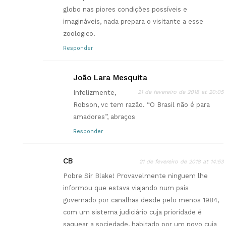
globo nas piores condições possíveis e
imagináveis, nada prepara o visitante a esse
zoologico.
Responder
João Lara Mesquita
Infelizmente,
21 de fevereiro de 2018 at 20:05
Robson, vc tem razão. “O Brasil não é para
amadores”, abraços
Responder
CB
21 de fevereiro de 2018 at 14:53
Pobre Sir Blake! Provavelmente ninguem lhe
informou que estava viajando num país
governado por canalhas desde pelo menos 1984,
com um sistema judiciário cuja prioridade é
saquear a sociedade, habitado por um povo cuja