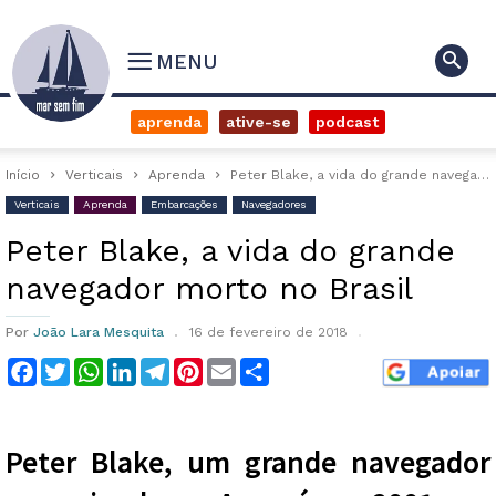
MENU
aprenda
ative-se
podcast
Início
Verticais
Aprenda
Peter Blake, a vida do grande navegador morto no Brasil
Verticais
Aprenda
Embarcações
Navegadores
Peter Blake, a vida do grande
navegador morto no Brasil
Por
João Lara Mesquita
16 de fevereiro de 2018
Facebook
Twitter
WhatsApp
LinkedIn
Telegram
Pinterest
Email
Compartilhar
Peter Blake, um grande navegador