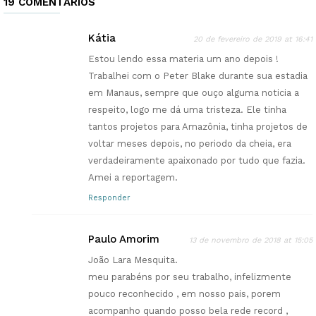
19 COMENTÁRIOS
Kátia
20 de fevereiro de 2019 at 16:41
Estou lendo essa materia um ano depois !
Trabalhei com o Peter Blake durante sua estadia
em Manaus, sempre que ouço alguma noticia a
respeito, logo me dá uma tristeza. Ele tinha
tantos projetos para Amazônia, tinha projetos de
voltar meses depois, no periodo da cheia, era
verdadeiramente apaixonado por tudo que fazia.
Amei a reportagem.
Responder
Paulo Amorim
13 de novembro de 2018 at 15:05
João Lara Mesquita.
meu parabéns por seu trabalho, infelizmente
pouco reconhecido , em nosso pais, porem
acompanho quando posso bela rede record ,