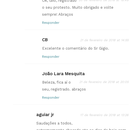
Ok, Giio, registrado
20 de fevereiro de 2018 at 19:49
o seu protesto. Muito obrigado e volte
sempre! Abraços
Responder
CB
21 de fevereiro de 2018 at 14:55
Excelente o comentário do Sr Gigio.
Responder
João Lara Mesquita
Beleza, fica aí o
21 de fevereiro de 2018 at 20:05
seu, registrado. abraços
Responder
aguiar jr
17 de fevereiro de 2018 at 13:26
Saudações a todos,