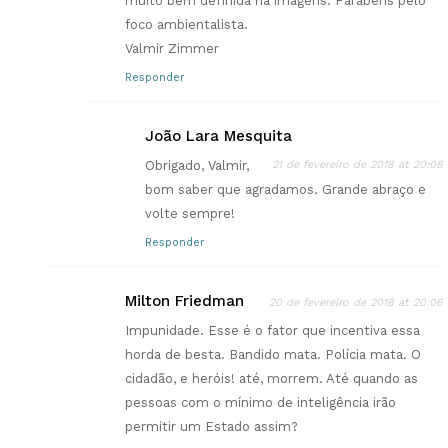
muito bem definida na imagens. Parabéns pelo
foco ambientalista.
Valmir Zimmer
Responder
João Lara Mesquita
Obrigado, Valmir,
21 de fevereiro de 2018 at 20:08
bom saber que agradamos. Grande abraço e
volte sempre!
Responder
Milton Friedman
20 de fevereiro de 2018 at 20:06
Impunidade. Esse é o fator que incentiva essa
horda de besta. Bandido mata. Polícia mata. O
cidadão, e heróis! até, morrem. Até quando as
pessoas com o mínimo de inteligência irão
permitir um Estado assim?