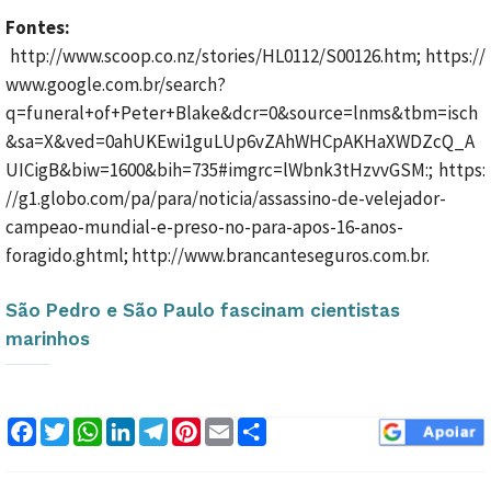
Fontes:
http://www.scoop.co.nz/stories/HL0112/S00126.htm; https://
www.google.com.br/search?
q=funeral+of+Peter+Blake&dcr=0&source=lnms&tbm=isch
&sa=X&ved=0ahUKEwi1guLUp6vZAhWHCpAKHaXWDZcQ_A
UICigB&biw=1600&bih=735#imgrc=lWbnk3tHzvvGSM:; https:
//g1.globo.com/pa/para/noticia/assassino-de-velejador-
campeao-mundial-e-preso-no-para-apos-16-anos-
foragido.ghtml; http://www.brancanteseguros.com.br.
São Pedro e São Paulo fascinam cientistas
marinhos
Facebook
Twitter
WhatsApp
LinkedIn
Telegram
Pinterest
Email
Compartilhar