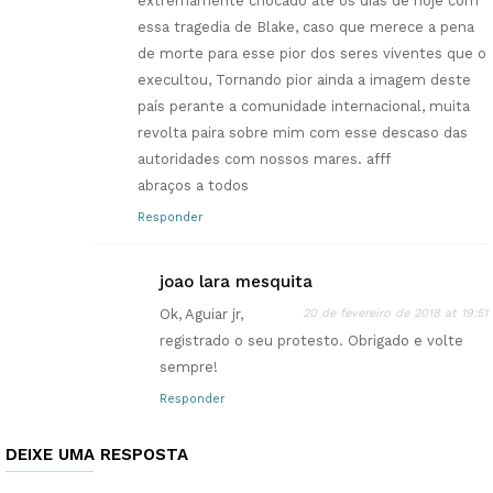
extremamente chocado ate os dias de hoje com
essa tragedia de Blake, caso que merece a pena
de morte para esse pior dos seres viventes que o
execultou, Tornando pior ainda a imagem deste
país perante a comunidade internacional, muita
revolta paira sobre mim com esse descaso das
autoridades com nossos mares. afff
abraços a todos
Responder
joao lara mesquita
Ok, Aguiar jr,
20 de fevereiro de 2018 at 19:51
registrado o seu protesto. Obrigado e volte
sempre!
Responder
DEIXE UMA RESPOSTA