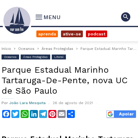
MENU
aprenda
ative-se
podcast
Início
Oceanos
Áreas Protegidas
Parque Estadual Marinho Tartaruga-De-Pente, nova UC de São Paulo
Oceanos
Áreas Protegidas
Litoral
Parque Estadual Marinho
Tartaruga-De-Pente, nova UC
de São Paulo
Por
João Lara Mesquita
26 de agosto de 2021
Facebook
Twitter
WhatsApp
LinkedIn
Telegram
Pinterest
Email
Compartilhar