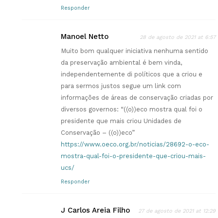
Responder
Manoel Netto
28 de agosto de 2021 at 6:57
Muito bom qualquer iniciativa nenhuma sentido
da preservação ambiental é bem vinda,
independentemente di políticos que a criou e
para sermos justos segue um link com
informações de áreas de conservação criadas por
diversos governos: “((o))eco mostra qual foi o
presidente que mais criou Unidades de
Conservação – ((o))eco”
https://www.oeco.org.br/noticias/28692-o-eco-
mostra-qual-foi-o-presidente-que-criou-mais-
ucs/
Responder
J Carlos Areia Filho
27 de agosto de 2021 at 12:29