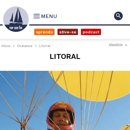
MENU
aprenda
ative-se
podcast
Aleatório
Início
Oceanos
Litoral
LITORAL