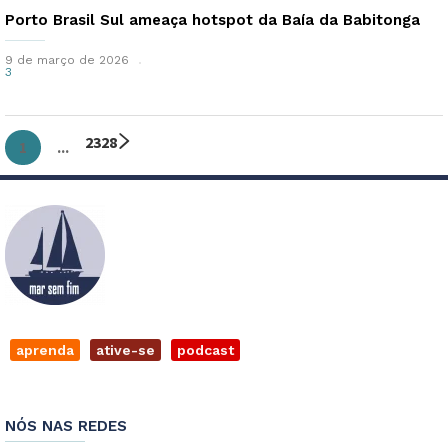
Porto Brasil Sul ameaça hotspot da Baía da Babitonga
9 de março de 2026
3
2
3
28
1
...
aprenda
ative-se
podcast
NÓS NAS REDES