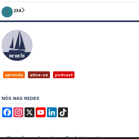
2
3
4
1
aprenda
ative-se
podcast
NÓS NAS REDES
Facebook
Instagram
X
YouTube
LinkedIn
TikTok
Biografia
Anuncie
Produtos
Imprensa