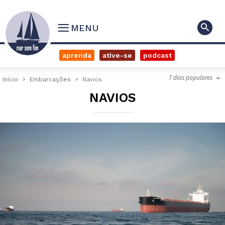
MENU
aprenda
ative-se
podcast
7 dias populares
Início
Embarcações
Navios
NAVIOS