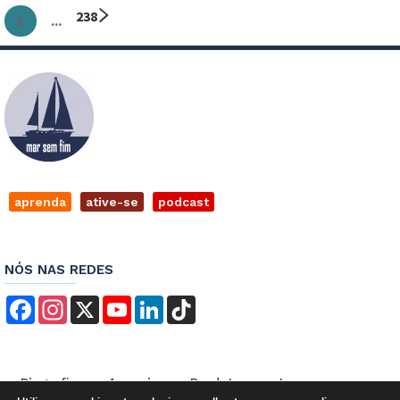
2
3
8
1
...
aprenda
ative-se
podcast
NÓS NAS REDES
Facebook
Instagram
X
YouTube
LinkedIn
TikTok
Biografia
Anuncie
Produtos
Imprensa