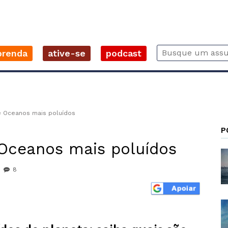
prenda
ative-se
podcast
 Oceanos mais poluídos
P
Oceanos mais poluídos
8
r