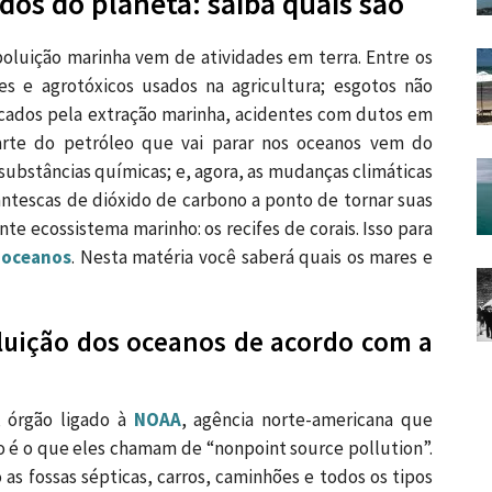
dos do planeta: saiba quais são
oluição marinha vem de atividades em terra. Entre os
tes e agrotóxicos usados na agricultura; esgotos não
cados pela extração marinha, acidentes com dutos em
parte do petróleo que vai parar nos oceanos vem do
substâncias químicas; e, agora, as mudanças climáticas
tescas de dióxido de carbono a ponto de tornar suas
e ecossistema marinho: os recifes de corais. Isso para
s oceanos
. Nesta matéria você saberá quais os mares e
luição dos oceanos de acordo com a
, órgão ligado à
NOAA
, agência norte-americana que
o é o que eles chamam de “nonpoint source pollution”.
as fossas sépticas, carros, caminhões e todos os tipos