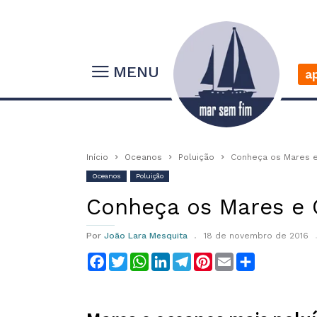
MENU
a
Início
Oceanos
Poluição
Conheça os Mares e
Oceanos
Poluição
Conheça os Mares e 
Por
João Lara Mesquita
18 de novembro de 2016
Facebook
Twitter
WhatsApp
LinkedIn
Telegram
Pinterest
Email
Compartilha