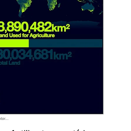
entar…