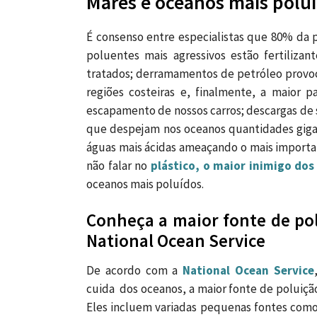
Mares e oceanos mais poluí
É consenso entre especialistas que 80% da p
poluentes mais agressivos estão fertilizan
tratados; derramamentos de petróleo provo
regiões costeiras e, finalmente, a maior 
escapamento de nossos carros; descargas de 
que despejam nos oceanos quantidades gigan
águas mais ácidas ameaçando o mais important
não falar no
plástico, o maior inimigo do
oceanos mais poluídos.
Conheça a maior fonte de po
National Ocean Service
De acordo com a
National Ocean Service
cuida dos oceanos, a maior fonte de poluiçã
Eles incluem variadas pequenas fontes como 