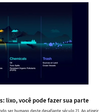
: lixo, você pode fazer sua parte
odo ser humano deste desafiante século 21. Ao atingir