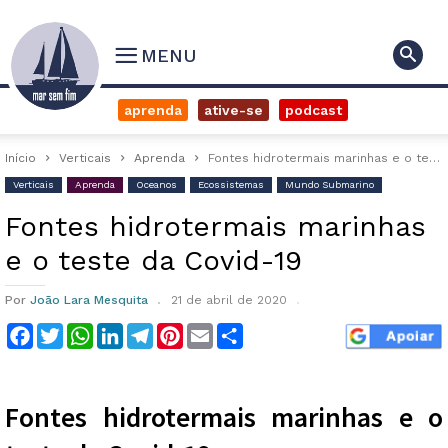
MENU
aprenda
ative-se
podcast
Início
Verticais
Aprenda
Fontes hidrotermais marinhas e o teste da Covid-19
Verticais
Aprenda
Oceanos
Ecossistemas
Mundo Submarino
Fontes hidrotermais marinhas
e o teste da Covid-19
Por
João Lara Mesquita
21 de abril de 2020
Facebook
Twitter
WhatsApp
LinkedIn
Telegram
Pinterest
Email
Compartilhar
Fontes hidrotermais marinhas e o